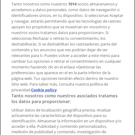
Tanto nosotros como nuestros
1014
socios almacenamos y
accedemos a datos personales, como datos de navegación o
Contacto comercial y de marketing
identificadores únicos, en tu dispositivo. Si seleccionas Aceptar
Tienda mal colocada en el mapa
y navegar, estarás permitiendo que las tecnologías de rastreo
Notificar un folleto
apoyen los propósitos que se muestran en «nosotros y
¿Encontraste un problema en la web o en la
nuestros socios tratamos datos para proporcionar». Si
aplicación?
seleccionas Rechazar o retiras tu consentimiento, los
deshabilitarás. Si se deshabilitan los rastreadores, parte del
contenido y los anuncios que ves podrían dejar de ser
Índices
relevantes para ti. Puedes volver a acceder a este menú para
cambiar tus opciones o retirar el consentimiento en cualquier
momento haciendo clic en el enlace «Gestionar las
preferencias» que aparece en el en la parte inferior de la
Marcas
página web. Tus opciones tendrán efecto dentro de nuestro
Marcas locales
Sitio web. Para saber más, consulta nuestra política de
Negocios
privacidad.
Cookie policy
Tanto nosotros como nuestros asociados tratamos
Negocios cercanos
los datos para proporcionar:
Productos
Productos locales
Utilizar datos de localización geográfica precisa. Analizar
activamente las características del dispositivo para su
Ciudades
identificación. Almacenar la información en un dispositivo y/o
acceder a ella. Publicidad y contenido personalizados,
Descargar la APP Tiendeo
medición de publicidad y contenido, investigación de