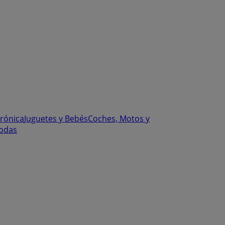
trónica
Juguetes y Bebés
Coches, Motos y
odas