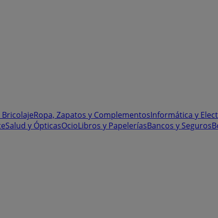
 Bricolaje
Ropa, Zapatos y Complementos
Informática y Elec
te
Salud y Ópticas
Ocio
Libros y Papelerías
Bancos y Seguros
B