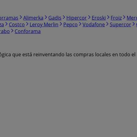
orramas
Alimerka
Gadis
Hipercor
Eroski
Froiz
Mer
za
Costco
Leroy Merlin
Pepco
Vodafone
Supercor
rabo
Conforama
ógica que está reinventando las compras locales en todo e