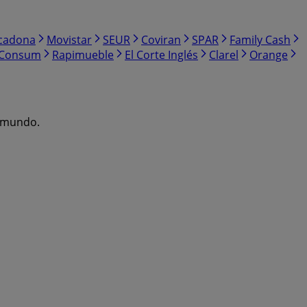
cadona
Movistar
SEUR
Coviran
SPAR
Family Cash
Consum
Rapimueble
El Corte Inglés
Clarel
Orange
l mundo.