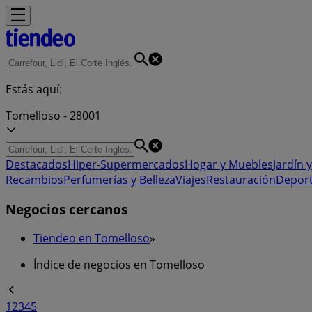
Estás aquí:
Tomelloso - 28001
Destacados
Hiper-Supermercados
Hogar y Muebles
Jardín y
Recambios
Perfumerías y Belleza
Viajes
Restauración
Depor
Negocios cercanos
Tiendeo en Tomelloso
»
Índice de negocios en Tomelloso
1
2
3
4
5