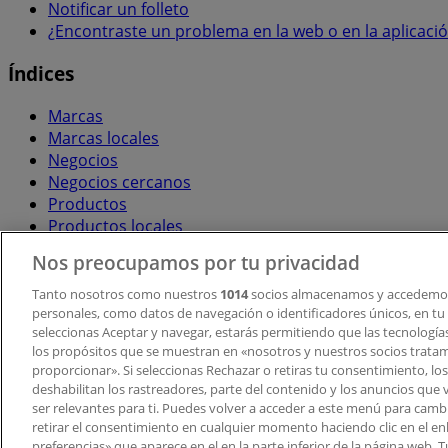
Notificar un folleto
¿Encontraste un problema en la web o en la aplicaci
Índices
Marcas
Marcas locales
Negocios
Negocios cercanos
Productos
Productos locales
Ciudades
Nos preocupamos por tu privacidad
Descargar la APP Tiendeo
Tanto nosotros como nuestros
1014
socios almacenamos y accedemos
personales, como datos de navegación o identificadores únicos, en tu d
seleccionas Aceptar y navegar, estarás permitiendo que las tecnologí
los propósitos que se muestran en «nosotros y nuestros socios trata
proporcionar». Si seleccionas Rechazar o retiras tu consentimiento, los 
deshabilitan los rastreadores, parte del contenido y los anuncios que 
ser relevantes para ti. Puedes volver a acceder a este menú para camb
retirar el consentimiento en cualquier momento haciendo clic en el en
Copyright © Tiendeo ® 2026 · Shopfully Marketing S.L.U. –
preferencias» que aparece en el en la parte inferior de la página web.