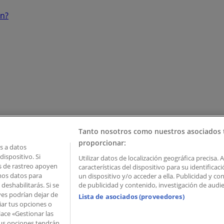
ón?
Tanto nosotros como nuestros asociados 
proporcionar:
 a datos
ispositivo. Si
Utilizar datos de localización geográfica precisa. 
as de rastreo apoyen
características del dispositivo para su identifica
mos datos para
un dispositivo y/o acceder a ella. Publicidad y c
deshabilitarás. Si se
de publicidad y contenido, investigación de audien
ves podrían dejar de
Lista de asociados (proveedores)
iar tus opciones o
lace «Gestionar las
 Palau de Mar – 08039 Barcelona, Spain
 Tus opciones tendrán