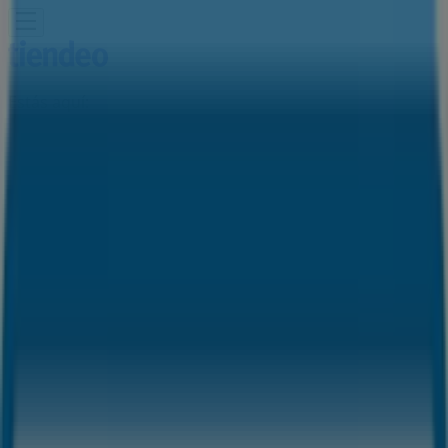
Estás aquí:
Torre del Mar - 28001
Destacados
Hiper-Supermercados
Hogar y Muebles
Jardín
y Bricolaje
Ropa, Zapatos y Complementos
Informática y
Electrónica
Juguetes y Bebés
Coches, Motos y
Recambios
Perfumerías y
Belleza
Viajes
Restauración
Deporte
Salud y
Ópticas
Ocio
Libros y Papelerías
Bancos y Seguros
Bodas
Publicidad
Tienda Connecta | C/ Del Mar, 53,