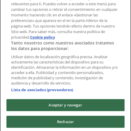
Índices
relevantes para ti. Puedes volver a acceder a este menú para
cambiar tus opciones o retirar el consentimiento en cualquier
momento haciendo clic en el enlace «Gestionar las
preferencias» que aparece en el en la parte inferior de la
Marcas
página web. Tus opciones tendrán efecto dentro de nuestro
Marcas locales
Sitio web. Para saber más, consulta nuestra política de
Negocios
privacidad.
Cookie policy
Tanto nosotros como nuestros asociados tratamos
Negocios cercanos
los datos para proporcionar:
Productos
Productos locales
Utilizar datos de localización geográfica precisa. Analizar
activamente las características del dispositivo para su
Ciudades
identificación. Almacenar la información en un dispositivo y/o
acceder a ella. Publicidad y contenido personalizados,
Descargar la APP Tiendeo
medición de publicidad y contenido, investigación de
audiencia y desarrollo de servicios.
Lista de asociados (proveedores)
Aceptar y navegar
Copyright © Tiendeo ® 2026 · Shopfully Marketing S.L.U. –
Rechazar
Palau de Mar – 08039 Barcelona, Spain