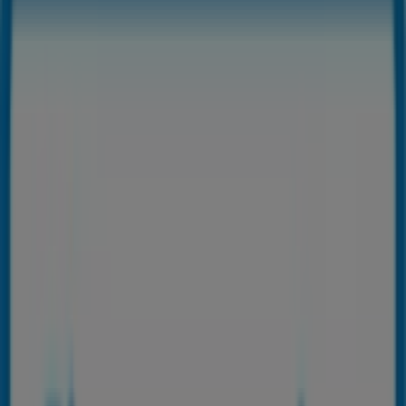
Torre del Mar - Ofertas, teléfono y
horarios
Tiendeo en Torre del Mar
»
Ofertas de Informática y Electrónica en Torre del
Mar
»
Connecta en Torre del Mar
»
Connecta | C/ Del Mar, 53
Mapa
952540932
Mapa
952540932
Estamos a punto de publicar ofertas de Connecta
Publicidad