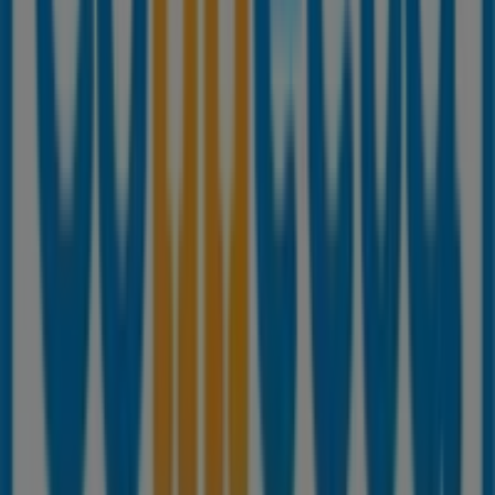
explorar las promociones que tenemos para ti este
agosto
y mantenerte informado de las mejores ofertas
de
Connecta
en
Torre del Mar
. ¡Visítanos y empieza a
ahorrar hoy mismo!
Más información de Connecta
Ver otras tiendas de
Connecta en Torre del Mar
Publicidad