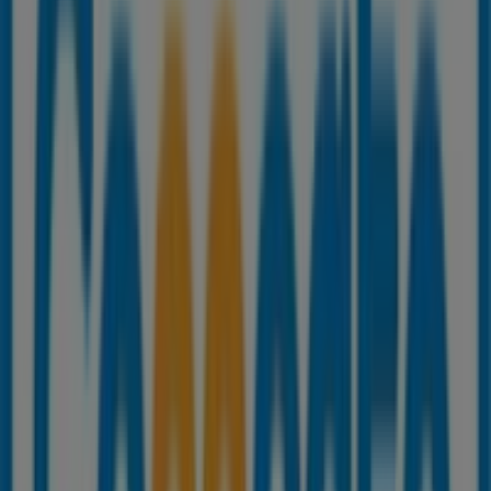
Cerrado
General Óptica
Calle Sta. Margarita, 16, Torre del Mar
47 m
Cerrado
Otros negocios de Informática y
Electrónica en Torre del Mar
Connecta