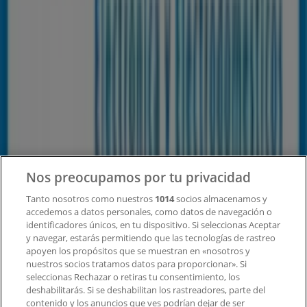
Tiendeo
¿Qué hacemos?
Soluciones para empresas
Noticias y prensa
Trabaja con nosotros
Contacto
Nos preocupamos por tu privacidad
Tanto nosotros como nuestros
1014
socios almacenamos y
accedemos a datos personales, como datos de navegación o
Contacto comercial y de marketing
identificadores únicos, en tu dispositivo. Si seleccionas Aceptar
Tienda mal colocada en el mapa
y navegar, estarás permitiendo que las tecnologías de rastreo
Notificar un folleto
apoyen los propósitos que se muestran en «nosotros y
¿Encontraste un problema en la web o en la
nuestros socios tratamos datos para proporcionar». Si
aplicación?
seleccionas Rechazar o retiras tu consentimiento, los
deshabilitarás. Si se deshabilitan los rastreadores, parte del
contenido y los anuncios que ves podrían dejar de ser