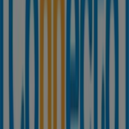
Bienvenido a la tienda de
Connecta
en Tiendeo, donde
podrás descubrir las mejores
ofertas
,
promociones
y
catálogos
de esta destacada marca del sector de
Informática y Electrónica
. Nuestra tienda física está
ubicada en
C/ Del Mar, 53
,
Torre del Mar
, y en ella
encontrarás una amplia gama de productos de calidad
que te permitirán ahorrar durante todo el
agosto de
2026
.
En Tiendeo te ofrecemos toda la información actualizada
sobre
Connecta
, como los horarios de apertura, las
ofertas exclusivas y la ubicación exacta de la tienda en
C/
Del Mar, 53
. Además, tendrás acceso a los últimos
catálogos de
Connecta
, donde podrás descubrir las
promociones más recientes y aprovechar grandes
descuentos en productos de
Informática y Electrónica
para tus compras en
Torre del Mar
.
No pierdas la oportunidad de visitar la tienda de
Connecta
en
C/ Del Mar, 53
para disfrutar de una
experiencia de compra completa. Te invitamos a