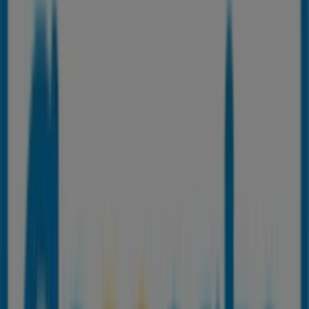
Tiendas más cercanas
Unicaja Banco
Av Andalucia 77, Torre del Mar
32 m