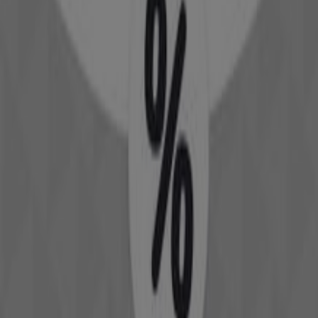
AV. PALMA DE MALLORCA, 25, Torremolinos
37 m
Cerrado
Druni
Av. Palma de Mallorca, 6, Torremolinos
49 m
Abierto
Otros negocios de Hogar y Muebles
en Torremolinos