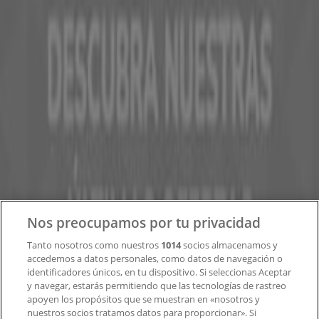
Tiendeo forma parte de Shopfully, la empresa
tecnológica que está reinventando las compras locales
en todo el mundo.
Tiendeo
¿Qué hacemos?
Soluciones para empresas
Noticias y prensa
Trabaja con nosotros
Contacto
Nos preocupamos por tu privacidad
Tanto nosotros como nuestros
1014
socios almacenamos y
accedemos a datos personales, como datos de navegación o
Contacto comercial y de marketing
identificadores únicos, en tu dispositivo. Si seleccionas Aceptar
Tienda mal colocada en el mapa
y navegar, estarás permitiendo que las tecnologías de rastreo
Notificar un folleto
apoyen los propósitos que se muestran en «nosotros y
¿Encontraste un problema en la web o en la
nuestros socios tratamos datos para proporcionar». Si