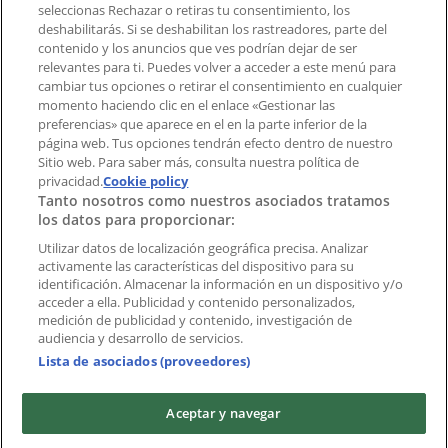
aplicación?
seleccionas Rechazar o retiras tu consentimiento, los
deshabilitarás. Si se deshabilitan los rastreadores, parte del
contenido y los anuncios que ves podrían dejar de ser
Índices
relevantes para ti. Puedes volver a acceder a este menú para
cambiar tus opciones o retirar el consentimiento en cualquier
momento haciendo clic en el enlace «Gestionar las
preferencias» que aparece en el en la parte inferior de la
Marcas
página web. Tus opciones tendrán efecto dentro de nuestro
Marcas locales
Sitio web. Para saber más, consulta nuestra política de
Negocios
privacidad.
Cookie policy
Tanto nosotros como nuestros asociados tratamos
Negocios cercanos
los datos para proporcionar:
Productos
Productos locales
Utilizar datos de localización geográfica precisa. Analizar
activamente las características del dispositivo para su
Ciudades
identificación. Almacenar la información en un dispositivo y/o
acceder a ella. Publicidad y contenido personalizados,
Descargar la APP Tiendeo
medición de publicidad y contenido, investigación de
audiencia y desarrollo de servicios.
Lista de asociados (proveedores)
Aceptar y navegar