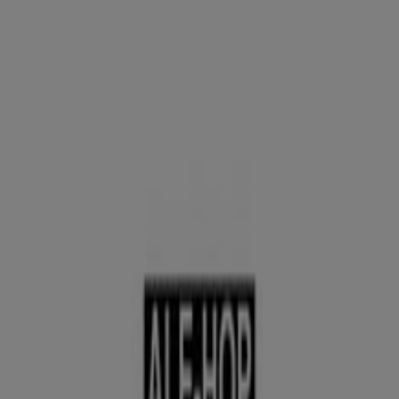
Torremolinos - Horarios, ofertas y
teléfono
Tiendeo en Torremolinos
»
Ofertas de Hogar y Muebles en Torremolinos
»
Ale-Hop en Torremolinos
»
Ale-Hop | Calle bulto, 31
Mapa
952 058 566
Mapa
952 058 566
Ofertas de Ale-Hop en Torremolinos