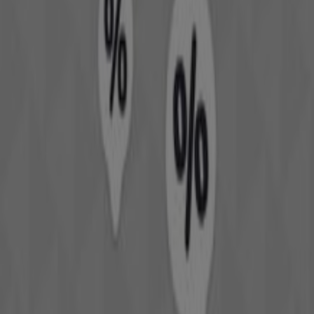
No pierdas la oportunidad de visitar la tienda de
Ale-Hop
en
Calle bulto, 31
para disfrutar de una experiencia de
compra completa. Te invitamos a explorar las
promociones que tenemos para ti este
agosto
y
mantenerte informado de las mejores ofertas de
Ale-
Hop
en
Torremolinos
. ¡Visítanos y empieza a ahorrar
hoy mismo!
Más información de Ale-Hop
Ver otras tiendas de Ale-Hop
en Torremolinos
Publicidad