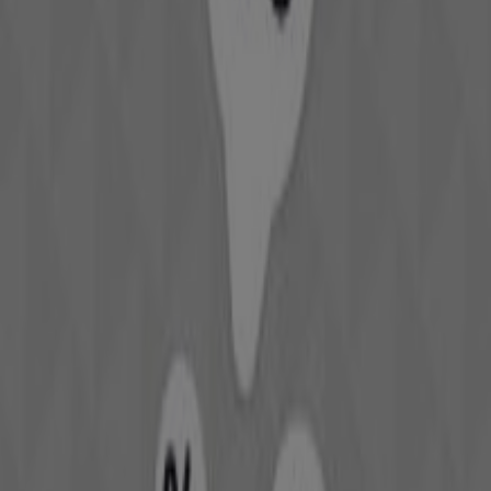
Ale-Hop
Bienvenido a la tienda de
Ale-Hop
en Tiendeo, donde
podrás descubrir las mejores
ofertas
,
promociones
y
catálogos
de esta destacada marca del sector de
Hogar
y Muebles
. Nuestra tienda física está ubicada en
Calle
bulto, 31
,
Torremolinos
, y en ella encontrarás una
amplia gama de productos de calidad que te permitirán
ahorrar durante todo el
agosto de 2026
.
En Tiendeo te ofrecemos toda la información actualizada
sobre
Ale-Hop
, como los horarios de apertura, las
ofertas exclusivas y la ubicación exacta de la tienda en
Calle bulto, 31
. Además, tendrás acceso a los últimos
catálogos de
Ale-Hop
, donde podrás descubrir las
promociones más recientes y aprovechar grandes
descuentos en productos de
Hogar y Muebles
para tus
compras en
Torremolinos
.