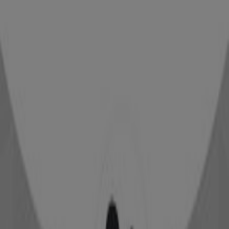
Vitaldent
Calle San Miguel, 2, Torremolinos
14 m
Cerrado
Cortefiel
Av. palma de mallorca, 5, Torremolinos
36 m
Abierto
Correos