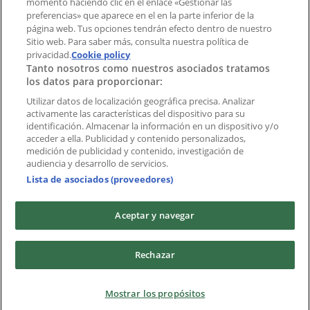
momento haciendo clic en el enlace «Gestionar las
preferencias» que aparece en el en la parte inferior de la
Marcas
página web. Tus opciones tendrán efecto dentro de nuestro
Marcas locales
Sitio web. Para saber más, consulta nuestra política de
privacidad.
Negocios
Cookie policy
Tanto nosotros como nuestros asociados tratamos
Negocios cercanos
los datos para proporcionar:
Productos
Productos locales
Utilizar datos de localización geográfica precisa. Analizar
activamente las características del dispositivo para su
Ciudades
identificación. Almacenar la información en un dispositivo y/o
acceder a ella. Publicidad y contenido personalizados,
Descargar la APP Tiendeo
medición de publicidad y contenido, investigación de
audiencia y desarrollo de servicios.
Lista de asociados (proveedores)
Aceptar y navegar
Copyright © Tiendeo ® 2026 · Shopfully Marketing S.L.U. –
Rechazar
Palau de Mar – 08039 Barcelona, Spain
Términos y condiciones
Política de privacidad
Mostrar los propósitos
Gestionar cookies