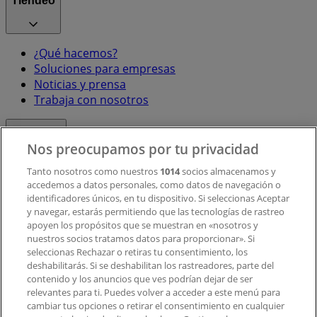
Tiendeo
¿Qué hacemos?
Soluciones para empresas
Noticias y prensa
Trabaja con nosotros
Contacto
Nos preocupamos por tu privacidad
Tanto nosotros como nuestros
1014
socios almacenamos y
accedemos a datos personales, como datos de navegación o
Contacto comercial y de marketing
identificadores únicos, en tu dispositivo. Si seleccionas Aceptar
Tienda mal colocada en el mapa
y navegar, estarás permitiendo que las tecnologías de rastreo
Notificar un folleto
apoyen los propósitos que se muestran en «nosotros y
¿Encontraste un problema en la web o en la
nuestros socios tratamos datos para proporcionar». Si
aplicación?
seleccionas Rechazar o retiras tu consentimiento, los
deshabilitarás. Si se deshabilitan los rastreadores, parte del
contenido y los anuncios que ves podrían dejar de ser
Índices
relevantes para ti. Puedes volver a acceder a este menú para
cambiar tus opciones o retirar el consentimiento en cualquier