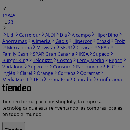
1
2
3
4
5
...
23
Lidl
Carrefour
ALDI
Dia
Alcampo
HiperDino
Ahorramas
Alimerka
Gadis
Hipercor
Eroski
Froiz
Mercadona
Movistar
SEUR
Coviran
SPAR
Family Cash
SPAR Gran Canaria
IKEA
Supeco
Burger King
Telepizza
Costco
Leroy Merlin
Pepco
Vodafone
Supercor
Consum
Rapimueble
El Corte
Inglés
Clarel
Orange
Correos
Obramat
MediaMarkt
TEDi
PrimaPrix
Caprabo
Conforama
Tiendeo forma parte de Shopfully, la empresa
tecnológica que está reinventando las compras locales
en todo el mundo.