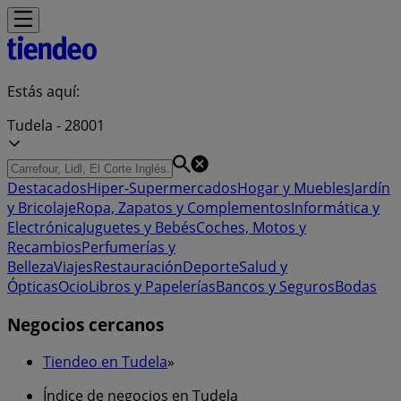
Estás aquí:
Tudela - 28001
Destacados
Hiper-Supermercados
Hogar y Muebles
Jardín
y Bricolaje
Ropa, Zapatos y Complementos
Informática y
Electrónica
Juguetes y Bebés
Coches, Motos y
Recambios
Perfumerías y
Belleza
Viajes
Restauración
Deporte
Salud y
Ópticas
Ocio
Libros y Papelerías
Bancos y Seguros
Bodas
Negocios cercanos
Tiendeo en Tudela
»
Índice de negocios en Tudela