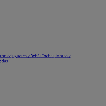
trónica
Juguetes y Bebés
Coches, Motos y
odas