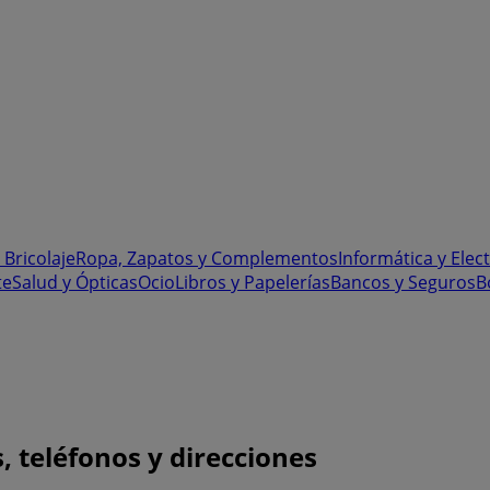
 Bricolaje
Ropa, Zapatos y Complementos
Informática y Elec
te
Salud y Ópticas
Ocio
Libros y Papelerías
Bancos y Seguros
B
 teléfonos y direcciones