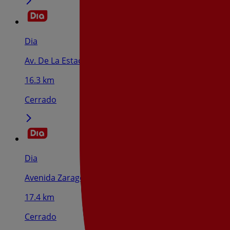
Dia
Av. De La Estación,28, Cintruénigo
16.3 km
Cerrado
Dia
Avenida Zaragoza, 38, Alfaro
17.4 km
Cerrado