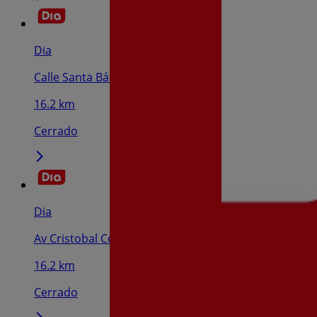
Dia
Calle Santa Bárbara, 38, Corella
16.2 km
Cerrado
Dia
Av Cristobal Colon S/N, Buñuel
16.2 km
Cerrado