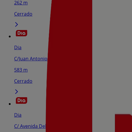
262 m
Cerrado
Dia
C/Juan Antonio Fernandez 41-45, Tudela
583 m
Cerrado
Dia
C/ Avenida Del Barrio, 42, Tudela