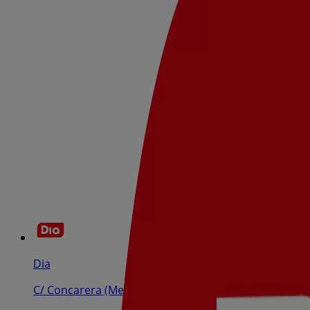
Dia
C/ Concarera (Mercado De Abasto,3), Tudela