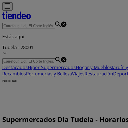
Estás aquí:
Tudela - 28001
Destacados
Hiper-Supermercados
Hogar y Muebles
Jardín y
Recambios
Perfumerías y Belleza
Viajes
Restauración
Depor
Publicidad
Supermercados Dia Tudela - Horarios,