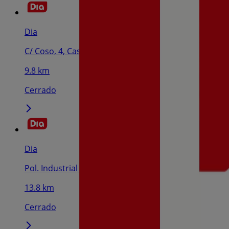
Dia
C/ Coso, 4, Cascante
9.8 km
Cerrado
Dia
Pol. Industrial Valtierra-Arguedas, 3 Bajo, Valtierra
13.8 km
Cerrado