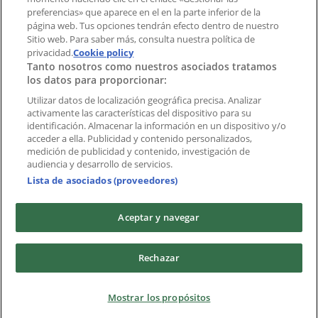
preferencias» que aparece en el en la parte inferior de la
Marcas
página web. Tus opciones tendrán efecto dentro de nuestro
Marcas locales
Sitio web. Para saber más, consulta nuestra política de
Negocios
privacidad.
Cookie policy
Tanto nosotros como nuestros asociados tratamos
Negocios cercanos
los datos para proporcionar:
Productos
Productos locales
Utilizar datos de localización geográfica precisa. Analizar
activamente las características del dispositivo para su
Ciudades
identificación. Almacenar la información en un dispositivo y/o
acceder a ella. Publicidad y contenido personalizados,
Descargar la APP Tiendeo
medición de publicidad y contenido, investigación de
audiencia y desarrollo de servicios.
Lista de asociados (proveedores)
Aceptar y navegar
Copyright © Tiendeo ® 2026 · Shopfully Marketing S.L.U. –
Rechazar
Palau de Mar – 08039 Barcelona, Spain
Términos y condiciones
Política de privacidad
Mostrar los propósitos
Gestionar cookies