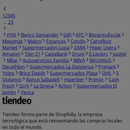
1
2
3
4
5
...
23
JYSK
Banco Santander
GiFi
KFC
BonpreuEsclat
Masymas
Makro
Estancos
Condis
Carrefour
Market
Supermercados Lupa
ZARA
Hiper Usera
Amazon
Tien 21
CaixaBank
Druni
E.Leclerc
Jazztel
Milar
Autoservicios Familia
BBVA
BAUHAUS
Decathlon
Supermercados La Despensa
Primark
Yoigo
Brico Depôt
Supermercados Plaza
DHL
5
Océanos
Banco Sabadell
Hiperber
Primor
Cash
Fresh
Sorli
La Sirena
Action
Supermercados El
Jamón
Venca
Tiendeo forma parte de Shopfully, la empresa
tecnológica que está reinventando las compras locales
en todo el mundo.