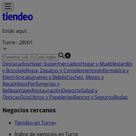
Estás aquí:
Turre - 28001
Destacados
Hiper-Supermercados
Hogar y Muebles
Jardín
y Bricolaje
Ropa, Zapatos y Complementos
Informática y
Electrónica
Juguetes y Bebés
Coches, Motos y
Recambios
Perfumerías y
Belleza
Viajes
Restauración
Deporte
Salud y
Ópticas
Ocio
Libros y Papelerías
Bancos y Seguros
Bodas
Negocios cercanos
Tiendeo en Turre
»
Índice de negocios en Turre