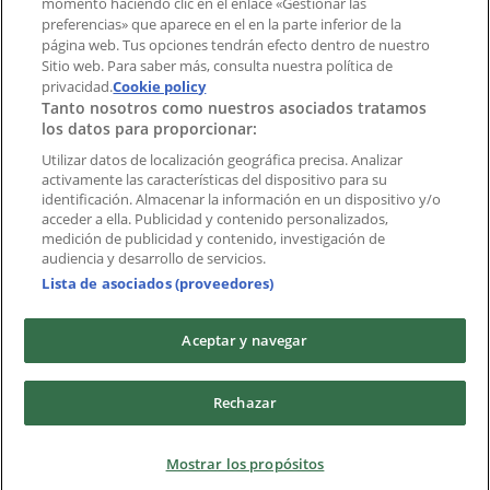
momento haciendo clic en el enlace «Gestionar las
Índices
preferencias» que aparece en el en la parte inferior de la
página web. Tus opciones tendrán efecto dentro de nuestro
Sitio web. Para saber más, consulta nuestra política de
privacidad.
Marcas
Cookie policy
Tanto nosotros como nuestros asociados tratamos
Negocios
los datos para proporcionar:
Negocios cercanos
Productos
Utilizar datos de localización geográfica precisa. Analizar
activamente las características del dispositivo para su
Ciudades
identificación. Almacenar la información en un dispositivo y/o
acceder a ella. Publicidad y contenido personalizados,
Descargar la APP Tiendeo
medición de publicidad y contenido, investigación de
audiencia y desarrollo de servicios.
Lista de asociados (proveedores)
Aceptar y navegar
Copyright © Tiendeo ® 2026 · Shopfully Marketing S.L.U. –
Rechazar
Palau de Mar – 08039 Barcelona, Spain
Términos y condiciones
Política de privacidad
Mostrar los propósitos
Gestionar cookies