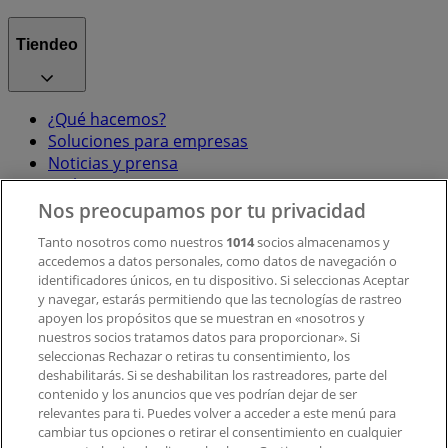
Tiendeo
¿Qué hacemos?
Soluciones para empresas
Noticias y prensa
Trabaja con nosotros
Nos preocupamos por tu privacidad
Contacto
Tanto nosotros como nuestros
1014
socios almacenamos y
accedemos a datos personales, como datos de navegación o
identificadores únicos, en tu dispositivo. Si seleccionas Aceptar
y navegar, estarás permitiendo que las tecnologías de rastreo
Contacto comercial y de marketing
apoyen los propósitos que se muestran en «nosotros y
Tienda mal colocada en el mapa
nuestros socios tratamos datos para proporcionar». Si
Notificar un folleto
seleccionas Rechazar o retiras tu consentimiento, los
deshabilitarás. Si se deshabilitan los rastreadores, parte del
¿Encontraste un problema en la web o en la
contenido y los anuncios que ves podrían dejar de ser
aplicación?
relevantes para ti. Puedes volver a acceder a este menú para
cambiar tus opciones o retirar el consentimiento en cualquier