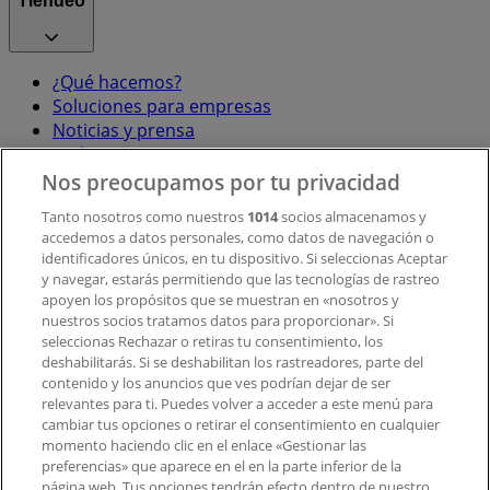
Tiendeo
¿Qué hacemos?
Soluciones para empresas
Noticias y prensa
Trabaja con nosotros
Nos preocupamos por tu privacidad
Contacto
Tanto nosotros como nuestros
1014
socios almacenamos y
accedemos a datos personales, como datos de navegación o
identificadores únicos, en tu dispositivo. Si seleccionas Aceptar
y navegar, estarás permitiendo que las tecnologías de rastreo
Contacto comercial y de marketing
apoyen los propósitos que se muestran en «nosotros y
Tienda mal colocada en el mapa
nuestros socios tratamos datos para proporcionar». Si
Notificar un folleto
seleccionas Rechazar o retiras tu consentimiento, los
deshabilitarás. Si se deshabilitan los rastreadores, parte del
¿Encontraste un problema en la web o en la
contenido y los anuncios que ves podrían dejar de ser
aplicación?
relevantes para ti. Puedes volver a acceder a este menú para
cambiar tus opciones o retirar el consentimiento en cualquier
momento haciendo clic en el enlace «Gestionar las
Índices
preferencias» que aparece en el en la parte inferior de la
página web. Tus opciones tendrán efecto dentro de nuestro