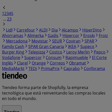
1
2
3
4
5
...
23
Lidl
Carrefour
ALDI
Dia
Alcampo
HiperDino
Ahorramas
Alimerka
Gadis
Hipercor
Eroski
Froiz
Mercadona
Movistar
SEUR
Coviran
SPAR
Family Cash
SPAR Gran Canaria
IKEA
Supeco
Burger King
Telepizza
Costco
Leroy Merlin
Pepco
Vodafone
Supercor
Consum
Rapimueble
El Corte
Inglés
Clarel
Orange
Correos
Obramat
MediaMarkt
TEDi
PrimaPrix
Caprabo
Conforama
Tiendeo forma parte de Shopfully, la empresa
tecnológica que está reinventando las compras locales
en todo el mundo.