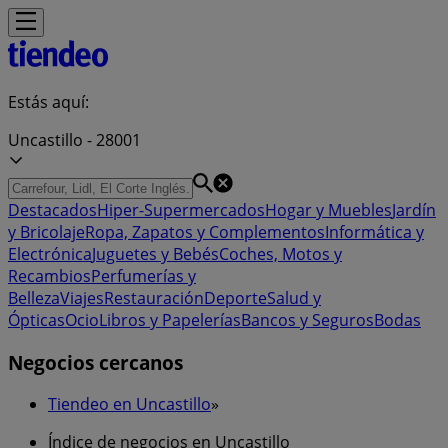
Estás aquí:
Uncastillo - 28001
Destacados
Hiper-Supermercados
Hogar y Muebles
Jardín
y Bricolaje
Ropa, Zapatos y Complementos
Informática y
Electrónica
Juguetes y Bebés
Coches, Motos y
Recambios
Perfumerías y
Belleza
Viajes
Restauración
Deporte
Salud y
Ópticas
Ocio
Libros y Papelerías
Bancos y Seguros
Bodas
Negocios cercanos
Tiendeo en Uncastillo
»
Índice de negocios en Uncastillo