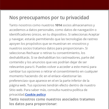
Trabaja con nosotros
Contacto
Nos preocupamos por tu privacidad
Tanto nosotros como nuestros
1014
socios almacenamos y
accedemos a datos personales, como datos de navegación o
Contacto comercial y de marketing
identificadores únicos, en tu dispositivo. Si seleccionas Aceptar
Tienda mal colocada en el mapa
y navegar, estarás permitiendo que las tecnologías de rastreo
Notificar un folleto
apoyen los propósitos que se muestran en «nosotros y
¿Encontraste un problema en la web o en la
nuestros socios tratamos datos para proporcionar». Si
aplicación?
seleccionas Rechazar o retiras tu consentimiento, los
deshabilitarás. Si se deshabilitan los rastreadores, parte del
contenido y los anuncios que ves podrían dejar de ser
Índices
relevantes para ti. Puedes volver a acceder a este menú para
cambiar tus opciones o retirar el consentimiento en cualquier
momento haciendo clic en el enlace «Gestionar las
preferencias» que aparece en el en la parte inferior de la
Marcas
página web. Tus opciones tendrán efecto dentro de nuestro
Marcas locales
Sitio web. Para saber más, consulta nuestra política de
Negocios
privacidad.
Cookie policy
Tanto nosotros como nuestros asociados tratamos
Negocios cercanos
los datos para proporcionar:
Productos