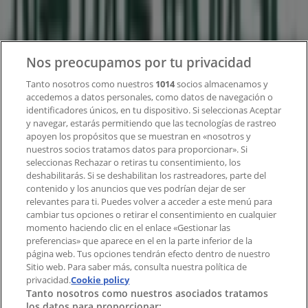
Trabaja con nosotros
Contacto
Nos preocupamos por tu privacidad
Tanto nosotros como nuestros
1014
socios almacenamos y
accedemos a datos personales, como datos de navegación o
Contacto comercial y de marketing
identificadores únicos, en tu dispositivo. Si seleccionas Aceptar
Tienda mal colocada en el mapa
y navegar, estarás permitiendo que las tecnologías de rastreo
Notificar un folleto
apoyen los propósitos que se muestran en «nosotros y
¿Encontraste un problema en la web o en la
nuestros socios tratamos datos para proporcionar». Si
aplicación?
seleccionas Rechazar o retiras tu consentimiento, los
deshabilitarás. Si se deshabilitan los rastreadores, parte del
contenido y los anuncios que ves podrían dejar de ser
Índices
relevantes para ti. Puedes volver a acceder a este menú para
cambiar tus opciones o retirar el consentimiento en cualquier
momento haciendo clic en el enlace «Gestionar las
preferencias» que aparece en el en la parte inferior de la
Marcas
página web. Tus opciones tendrán efecto dentro de nuestro
Marcas locales
Sitio web. Para saber más, consulta nuestra política de
Negocios
privacidad.
Cookie policy
Tanto nosotros como nuestros asociados tratamos
Negocios cercanos
los datos para proporcionar: