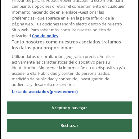
relevantes para ti. Puedes volver a acceder a este menú para
cambiar tus opciones o retirar el consentimiento en cualquier
momento haciendo clic en el enlace «Gestionar las
preferencias» que aparece en el en la parte inferior de la
Marcas
página web. Tus opciones tendrán efecto dentro de nuestro
Marcas locales
Sitio web. Para saber más, consulta nuestra política de
Negocios
privacidad.
Cookie policy
Tanto nosotros como nuestros asociados tratamos
Negocios cercanos
los datos para proporcionar:
Productos
Productos locales
Utilizar datos de localización geográfica precisa. Analizar
activamente las características del dispositivo para su
Ciudades
identificación. Almacenar la información en un dispositivo y/o
acceder a ella. Publicidad y contenido personalizados,
Descargar la APP Tiendeo
medición de publicidad y contenido, investigación de
audiencia y desarrollo de servicios.
Lista de asociados (proveedores)
Aceptar y navegar
Copyright © Tiendeo ® 2026 · Shopfully Marketing S.L.U. –
Rechazar
Palau de Mar – 08039 Barcelona, Spain