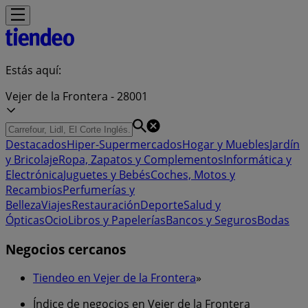
Estás aquí:
Vejer de la Frontera - 28001
Destacados
Hiper-Supermercados
Hogar y Muebles
Jardín
y Bricolaje
Ropa, Zapatos y Complementos
Informática y
Electrónica
Juguetes y Bebés
Coches, Motos y
Recambios
Perfumerías y
Belleza
Viajes
Restauración
Deporte
Salud y
Ópticas
Ocio
Libros y Papelerías
Bancos y Seguros
Bodas
Negocios cercanos
Tiendeo en Vejer de la Frontera
»
Índice de negocios en Vejer de la Frontera