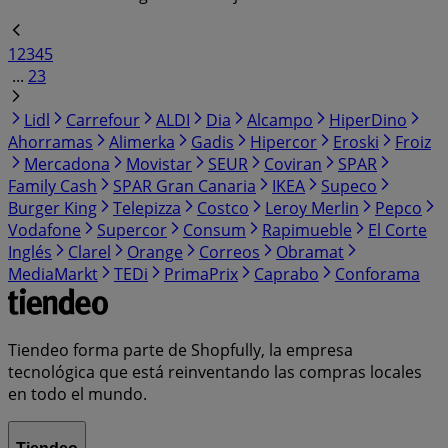
1
2
3
4
5
...
23
Lidl
Carrefour
ALDI
Dia
Alcampo
HiperDino
Ahorramas
Alimerka
Gadis
Hipercor
Eroski
Froiz
Mercadona
Movistar
SEUR
Coviran
SPAR
Family Cash
SPAR Gran Canaria
IKEA
Supeco
Burger King
Telepizza
Costco
Leroy Merlin
Pepco
Vodafone
Supercor
Consum
Rapimueble
El Corte
Inglés
Clarel
Orange
Correos
Obramat
MediaMarkt
TEDi
PrimaPrix
Caprabo
Conforama
Tiendeo forma parte de Shopfully, la empresa
tecnológica que está reinventando las compras locales
en todo el mundo.