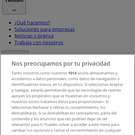
Tiendeo
¿Qué hacemos?
Soluciones para empresas
Noticias y prensa
Trabaja con nosotros
Contacto
Nos preocupamos por tu privacidad
Tanto nosotros como nuestros
1014
socios almacenamos y
accedemos a datos personales, como datos de navegación o
Contacto comercial y de marketing
identificadores únicos, en tu dispositivo. Si seleccionas Aceptar
Tienda mal colocada en el mapa
y navegar, estarás permitiendo que las tecnologías de rastreo
Notificar un folleto
apoyen los propósitos que se muestran en «nosotros y
¿Encontraste un problema en la web o en la
nuestros socios tratamos datos para proporcionar». Si
aplicación?
seleccionas Rechazar o retiras tu consentimiento, los
deshabilitarás. Si se deshabilitan los rastreadores, parte del
contenido y los anuncios que ves podrían dejar de ser
Índices
relevantes para ti. Puedes volver a acceder a este menú para
cambiar tus opciones o retirar el consentimiento en cualquier