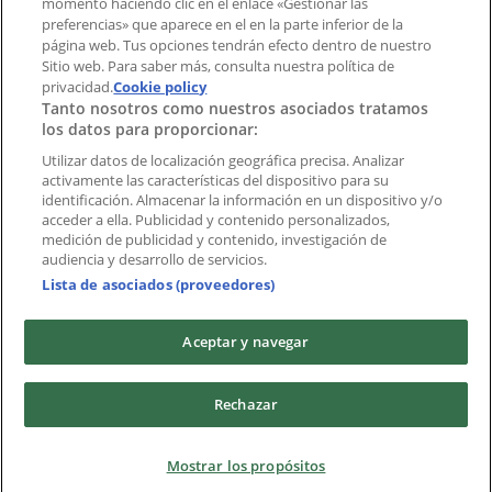
momento haciendo clic en el enlace «Gestionar las
preferencias» que aparece en el en la parte inferior de la
Marcas
página web. Tus opciones tendrán efecto dentro de nuestro
Marcas locales
Sitio web. Para saber más, consulta nuestra política de
privacidad.
Negocios
Cookie policy
Tanto nosotros como nuestros asociados tratamos
Negocios cercanos
los datos para proporcionar:
Productos
Productos locales
Utilizar datos de localización geográfica precisa. Analizar
activamente las características del dispositivo para su
Ciudades
identificación. Almacenar la información en un dispositivo y/o
acceder a ella. Publicidad y contenido personalizados,
Descargar la APP Tiendeo
medición de publicidad y contenido, investigación de
audiencia y desarrollo de servicios.
Lista de asociados (proveedores)
Aceptar y navegar
Copyright © Tiendeo ® 2026 · Shopfully Marketing S.L.U. –
Rechazar
Palau de Mar – 08039 Barcelona, Spain
Términos y condiciones
Política de privacidad
Mostrar los propósitos
Gestionar cookies