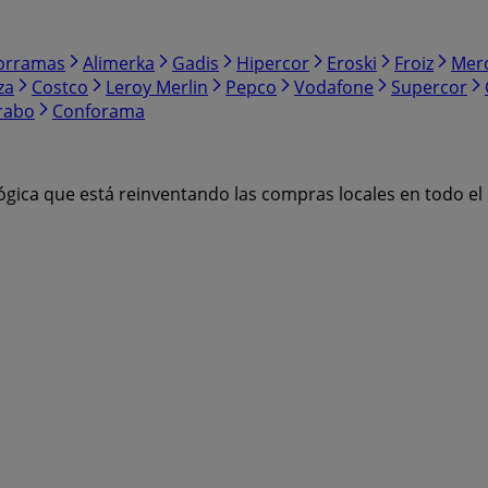
orramas
Alimerka
Gadis
Hipercor
Eroski
Froiz
Mer
za
Costco
Leroy Merlin
Pepco
Vodafone
Supercor
rabo
Conforama
ógica que está reinventando las compras locales en todo e