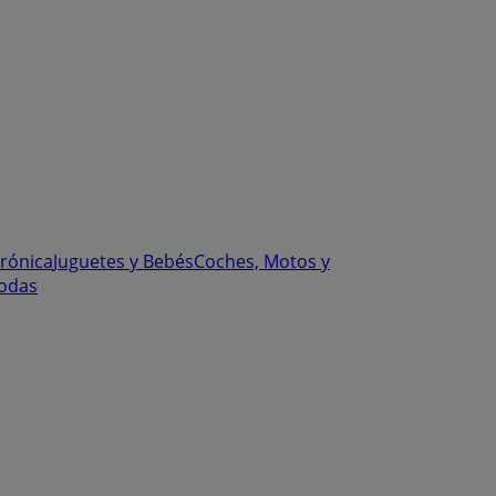
trónica
Juguetes y Bebés
Coches, Motos y
odas