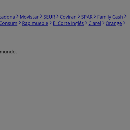
cadona
Movistar
SEUR
Coviran
SPAR
Family Cash
Consum
Rapimueble
El Corte Inglés
Clarel
Orange
l mundo.