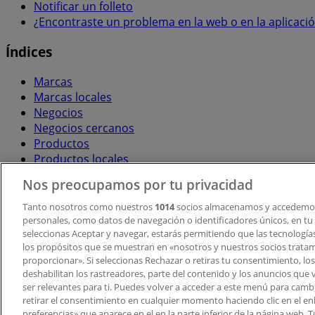
Notificar un folleto
¿Encontraste un problema en la web o en la aplicaci
Índices
Marcas
Marcas locales
Negocios
Negocios cercanos
Productos
Productos locales
Ciudades
Nos preocupamos por tu privacidad
Descargar la APP Tiendeo
Tanto nosotros como nuestros
1014
socios almacenamos y accedemos
personales, como datos de navegación o identificadores únicos, en tu d
seleccionas Aceptar y navegar, estarás permitiendo que las tecnologí
los propósitos que se muestran en «nosotros y nuestros socios trata
proporcionar». Si seleccionas Rechazar o retiras tu consentimiento, los 
deshabilitan los rastreadores, parte del contenido y los anuncios que 
ser relevantes para ti. Puedes volver a acceder a este menú para camb
retirar el consentimiento en cualquier momento haciendo clic en el en
Copyright © Tiendeo ® 2026 · Shopfully Marketing S.L.U. –
preferencias» que aparece en el en la parte inferior de la página web.