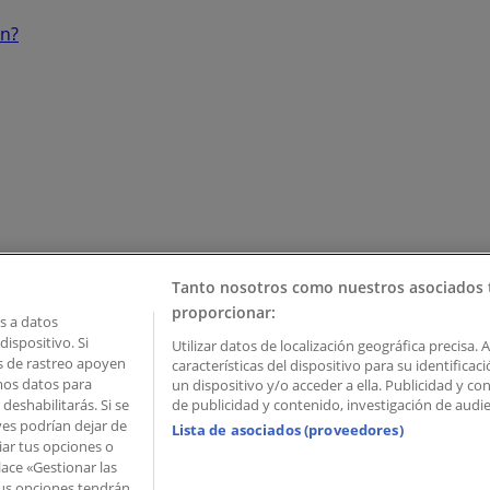
ón?
Tanto nosotros como nuestros asociados 
proporcionar:
 a datos
ispositivo. Si
Utilizar datos de localización geográfica precisa. 
as de rastreo apoyen
características del dispositivo para su identifica
mos datos para
un dispositivo y/o acceder a ella. Publicidad y c
deshabilitarás. Si se
de publicidad y contenido, investigación de audien
ves podrían dejar de
Lista de asociados (proveedores)
iar tus opciones o
lace «Gestionar las
 Palau de Mar – 08039 Barcelona, Spain
 Tus opciones tendrán