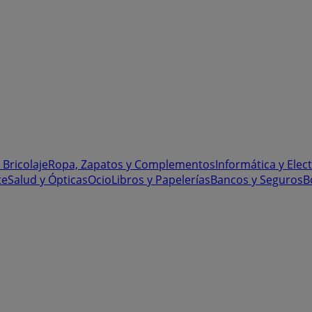
 Bricolaje
Ropa, Zapatos y Complementos
Informática y Elec
te
Salud y Ópticas
Ocio
Libros y Papelerías
Bancos y Seguros
B