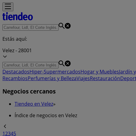
Estás aquí:
Velez - 28001
Destacados
Hiper-Supermercados
Hogar y Muebles
Jardín y
Recambios
Perfumerías y Belleza
Viajes
Restauración
Depor
Negocios cercanos
Tiendeo en Velez
»
Índice de negocios en Velez
1
2
3
4
5