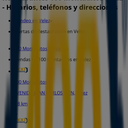
- Horarios, teléfonos y direcciones
Tiendeo en Velez
»
Ofertas de Restauración en Velez
»
100 Montaditos en Velez
»
Tiendas de 100 Montaditos en Velez
100 Montaditos
AVENIDA JUAN CARLOS I S/N, Velez
1.8 km