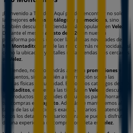
¡Bienvenido a Tiendeo! Aquí puedes encontrar no solo
las mejores
ofertas
,
catálogos
y
promociones
, sino
también descubrir las tiendas más populares en
Velez
.
Durante el mes de
agosto de 2026
, en nuestra
plataforma podrás conocer las últimas novedades de
100 Montaditos
, una de las marcas más reconocidas, así
como la ubicación y detalles de las tiendas más cercanas
en
Velez
.
En Tiendeo, no solo tendrás acceso a
promociones
y
descuentos, sino también a información sobre las
tiendas físicas de tu ciudad. Explora los catálogos de
100
Montaditos
, encuentra las tiendas en
Velez
y descubre
los productos con grandes descuentos para ahorrar en
tus compras este
agosto
. Además, te mantenemos al
tanto de las ubicaciones exactas, horarios de atención y
todos los detalles necesarios para que puedas disfrutar
de una experiencia de compra completa en
Velez
.