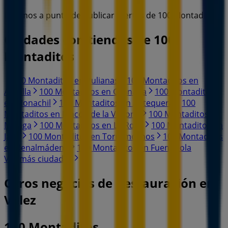
Estamos a punto de publicar ofertas de 100 Montaditos
Ciudades con tiendas de 100
Montaditos
100 Montaditos en Pulianas
100 Montaditos en
Armilla
100 Montaditos en Granada
100 Montaditos
en Monachil
100 Montaditos en Antequera
100
Montaditos en Rincón de la Victoria
100 Montaditos en
Málaga
100 Montaditos en La Roca
100 Montaditos en
Jaén
100 Montaditos en Torremolinos
100 Montaditos
en Benalmádena
100 Montaditos en Fuengirola
Ver más ciudades
Otros negocios de Restauración en
Velez
100 Montaditos