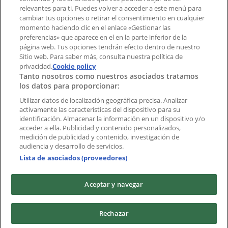
Índices
relevantes para ti. Puedes volver a acceder a este menú para
cambiar tus opciones o retirar el consentimiento en cualquier
momento haciendo clic en el enlace «Gestionar las
preferencias» que aparece en el en la parte inferior de la
Marcas
página web. Tus opciones tendrán efecto dentro de nuestro
Marcas locales
Sitio web. Para saber más, consulta nuestra política de
Negocios
privacidad.
Cookie policy
Tanto nosotros como nuestros asociados tratamos
Negocios cercanos
los datos para proporcionar:
Productos
Productos locales
Utilizar datos de localización geográfica precisa. Analizar
activamente las características del dispositivo para su
Ciudades
identificación. Almacenar la información en un dispositivo y/o
acceder a ella. Publicidad y contenido personalizados,
Descargar la APP Tiendeo
medición de publicidad y contenido, investigación de
audiencia y desarrollo de servicios.
Lista de asociados (proveedores)
Aceptar y navegar
Copyright © Tiendeo ® 2026 · Shopfully Marketing S.L.U. –
Rechazar
Palau de Mar – 08039 Barcelona, Spain