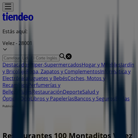
Estás aquí:
Velez - 28001
Destacados
Hiper-Supermercados
Hogar y Muebles
Jardín
y Bricolaje
Ropa, Zapatos y Complementos
Informática y
Electrónica
Juguetes y Bebés
Coches, Motos y
Recambios
Perfumerías y
Belleza
Viajes
Restauración
Deporte
Salud y
Ópticas
Ocio
Libros y Papelerías
Bancos y Seguros
Bodas
Publicidad
Restaurantes 100 Montaditos Velez