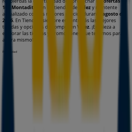
No pierdas la oportunidad de aprovechar las
ofertas
de
100 Montaditos
en las tiendas de
Velez
y mantente
actualizado con los mejores precios durante
agosto de
2026
. En Tiendeo, siempre encontrarás las mejores
tiendas y opciones de compra en
Velez
. ¡Empieza a
explorar las tiendas y promociones que tenemos para ti
ahora mismo!
Publicidad