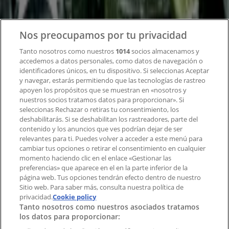
Contacto
Nos preocupamos por tu privacidad
Tanto nosotros como nuestros
1014
socios almacenamos y
accedemos a datos personales, como datos de navegación o
Contacto comercial y de marketing
identificadores únicos, en tu dispositivo. Si seleccionas Aceptar
Tienda mal colocada en el mapa
y navegar, estarás permitiendo que las tecnologías de rastreo
Notificar un folleto
apoyen los propósitos que se muestran en «nosotros y
¿Encontraste un problema en la web o en la
nuestros socios tratamos datos para proporcionar». Si
aplicación?
seleccionas Rechazar o retiras tu consentimiento, los
deshabilitarás. Si se deshabilitan los rastreadores, parte del
contenido y los anuncios que ves podrían dejar de ser
Índices
relevantes para ti. Puedes volver a acceder a este menú para
cambiar tus opciones o retirar el consentimiento en cualquier
momento haciendo clic en el enlace «Gestionar las
preferencias» que aparece en el en la parte inferior de la
Marcas
página web. Tus opciones tendrán efecto dentro de nuestro
Marcas locales
Sitio web. Para saber más, consulta nuestra política de
Negocios
privacidad.
Cookie policy
Tanto nosotros como nuestros asociados tratamos
Negocios cercanos
los datos para proporcionar:
Productos