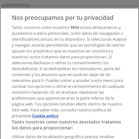
Contacto
Nos preocupamos por tu privacidad
Tanto nosotros como nuestros
1014
socios almacenamos y
accedemos a datos personales, como datos de navegación o
Contacto comercial y de marketing
identificadores únicos, en tu dispositivo. Si seleccionas Aceptar
Tienda mal colocada en el mapa
y navegar, estarás permitiendo que las tecnologías de rastreo
Notificar un folleto
apoyen los propósitos que se muestran en «nosotros y
¿Encontraste un problema en la web o en la
nuestros socios tratamos datos para proporcionar». Si
aplicación?
seleccionas Rechazar o retiras tu consentimiento, los
deshabilitarás. Si se deshabilitan los rastreadores, parte del
contenido y los anuncios que ves podrían dejar de ser
Índices
relevantes para ti. Puedes volver a acceder a este menú para
cambiar tus opciones o retirar el consentimiento en cualquier
momento haciendo clic en el enlace «Gestionar las
preferencias» que aparece en el en la parte inferior de la
Marcas
página web. Tus opciones tendrán efecto dentro de nuestro
Marcas locales
Sitio web. Para saber más, consulta nuestra política de
privacidad.
Negocios
Cookie policy
Tanto nosotros como nuestros asociados tratamos
Negocios cercanos
los datos para proporcionar:
Productos
Productos locales
Utilizar datos de localización geográfica precisa. Analizar