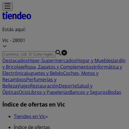
Estás aquí:
Vic - 28001
Destacados
Hiper-Supermercados
Hogar y Muebles
Jardín
y Bricolaje
Ropa, Zapatos y Complementos
Informática y
Electrónica
Juguetes y Bebés
Coches, Motos y
Recambios
Perfumerías y
Belleza
Viajes
Restauración
Deporte
Salud y
Ópticas
Ocio
Libros y Papelerías
Bancos y Seguros
Bodas
Índice de ofertas en Vic
Tiendeo en Vic
»
Índice de ofertas