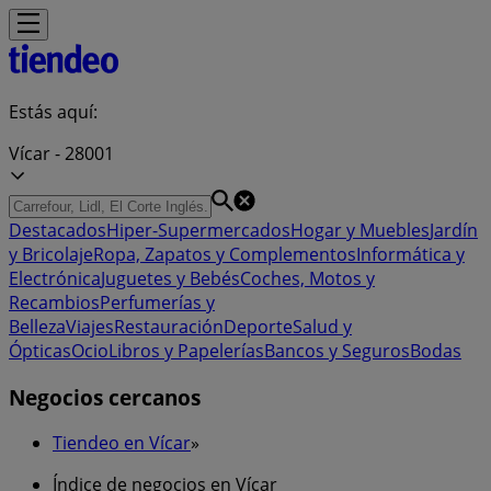
Estás aquí:
Vícar - 28001
Destacados
Hiper-Supermercados
Hogar y Muebles
Jardín
y Bricolaje
Ropa, Zapatos y Complementos
Informática y
Electrónica
Juguetes y Bebés
Coches, Motos y
Recambios
Perfumerías y
Belleza
Viajes
Restauración
Deporte
Salud y
Ópticas
Ocio
Libros y Papelerías
Bancos y Seguros
Bodas
Negocios cercanos
Tiendeo en Vícar
»
Índice de negocios en Vícar