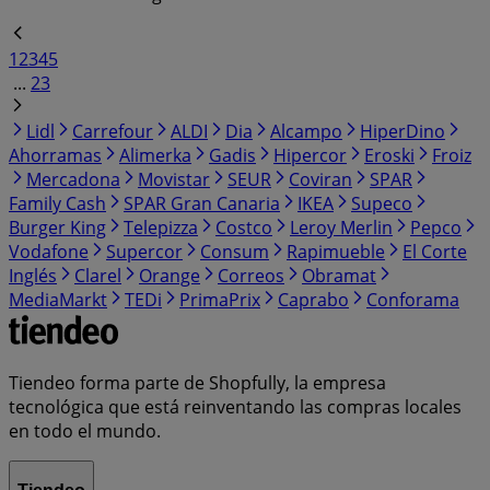
1
2
3
4
5
...
23
Lidl
Carrefour
ALDI
Dia
Alcampo
HiperDino
Ahorramas
Alimerka
Gadis
Hipercor
Eroski
Froiz
Mercadona
Movistar
SEUR
Coviran
SPAR
Family Cash
SPAR Gran Canaria
IKEA
Supeco
Burger King
Telepizza
Costco
Leroy Merlin
Pepco
Vodafone
Supercor
Consum
Rapimueble
El Corte
Inglés
Clarel
Orange
Correos
Obramat
MediaMarkt
TEDi
PrimaPrix
Caprabo
Conforama
Tiendeo forma parte de Shopfully, la empresa
tecnológica que está reinventando las compras locales
en todo el mundo.