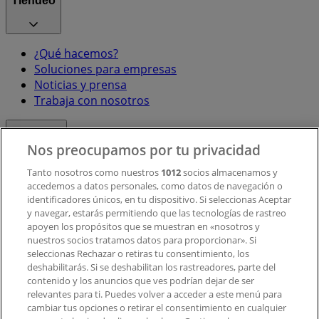
Tiendeo
¿Qué hacemos?
Soluciones para empresas
Noticias y prensa
Trabaja con nosotros
Contacto
Nos preocupamos por tu privacidad
Tanto nosotros como nuestros
1012
socios almacenamos y
accedemos a datos personales, como datos de navegación o
Contacto comercial y de marketing
identificadores únicos, en tu dispositivo. Si seleccionas Aceptar
Tienda mal colocada en el mapa
y navegar, estarás permitiendo que las tecnologías de rastreo
Notificar un folleto
apoyen los propósitos que se muestran en «nosotros y
¿Encontraste un problema en la web o en la
nuestros socios tratamos datos para proporcionar». Si
aplicación?
seleccionas Rechazar o retiras tu consentimiento, los
deshabilitarás. Si se deshabilitan los rastreadores, parte del
contenido y los anuncios que ves podrían dejar de ser
Índices
relevantes para ti. Puedes volver a acceder a este menú para
cambiar tus opciones o retirar el consentimiento en cualquier