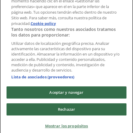
momento haciendo clic en el enlace «Gestionar las
preferencias» que aparece en el en la parte inferior de la
Marcas
página web. Tus opciones tendrán efecto dentro de nuestro
Marcas locales
Sitio web. Para saber más, consulta nuestra política de
privacidad.
Negocios
Cookie policy
Tanto nosotros como nuestros asociados tratamos
Negocios cercanos
los datos para proporcionar:
Productos
Productos locales
Utilizar datos de localización geográfica precisa. Analizar
activamente las características del dispositivo para su
Ciudades
identificación. Almacenar la información en un dispositivo y/o
acceder a ella. Publicidad y contenido personalizados,
Descargar la APP Tiendeo
medición de publicidad y contenido, investigación de
audiencia y desarrollo de servicios.
Lista de asociados (proveedores)
Aceptar y navegar
Copyright © Tiendeo ® 2026 · Shopfully Marketing S.L.U. –
Rechazar
Palau de Mar – 08039 Barcelona, Spain
Términos y condiciones
Política de privacidad
Mostrar los propósitos
Gestionar cookies