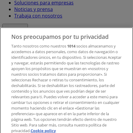
Soluciones para empresas
Noticias y prensa
Trabaja con nosotros
Contacto
Nos preocupamos por tu privacidad
Tanto nosotros como nuestros
1014
socios almacenamos y
accedemos a datos personales, como datos de navegación o
Contacto comercial y de marketing
identificadores únicos, en tu dispositivo. Si seleccionas Aceptar
Tienda mal colocada en el mapa
y navegar, estarás permitiendo que las tecnologías de rastreo
Notificar un folleto
apoyen los propósitos que se muestran en «nosotros y
¿Encontraste un problema en la web o en la
nuestros socios tratamos datos para proporcionar». Si
aplicación?
seleccionas Rechazar o retiras tu consentimiento, los
deshabilitarás. Si se deshabilitan los rastreadores, parte del
contenido y los anuncios que ves podrían dejar de ser
Índices
relevantes para ti. Puedes volver a acceder a este menú para
cambiar tus opciones o retirar el consentimiento en cualquier
momento haciendo clic en el enlace «Gestionar las
preferencias» que aparece en el en la parte inferior de la
Marcas
página web. Tus opciones tendrán efecto dentro de nuestro
Marcas locales
Sitio web. Para saber más, consulta nuestra política de
Negocios
privacidad.
Cookie policy