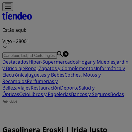
Estás aquí:
Vigo - 28001
Destacados
Hiper-Supermercados
Hogar y Muebles
Jardín
y Bricolaje
Ropa, Zapatos y Complementos
Informática y
Electrónica
Juguetes y Bebés
Coches, Motos y
Recambios
Perfumerías y
Belleza
Viajes
Restauración
Deporte
Salud y
Ópticas
Ocio
Libros y Papelerías
Bancos y Seguros
Bodas
Publicidad
Gasolinera Eroski | Irida Justo