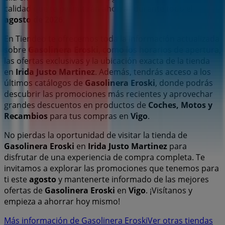
calidad que te permitirán ahorrar durante todo el
agosto de 2026
.
En Tiendeo te ofrecemos toda la información actualizada
sobre
Gasolinera Eroski
, como los horarios de apertura,
las ofertas exclusivas y la ubicación exacta de la tienda
en
Irida Justo Martinez
. Además, tendrás acceso a los
últimos catálogos de
Gasolinera Eroski
, donde podrás
descubrir las promociones más recientes y aprovechar
grandes descuentos en productos de
Coches, Motos y
Recambios
para tus compras en
Vigo
.
No pierdas la oportunidad de visitar la tienda de
Gasolinera Eroski
en
Irida Justo Martinez
para
disfrutar de una experiencia de compra completa. Te
invitamos a explorar las promociones que tenemos para
ti este
agosto
y mantenerte informado de las mejores
ofertas de
Gasolinera Eroski
en
Vigo
. ¡Visítanos y
empieza a ahorrar hoy mismo!
Más información de Gasolinera Eroski
Ver otras tiendas