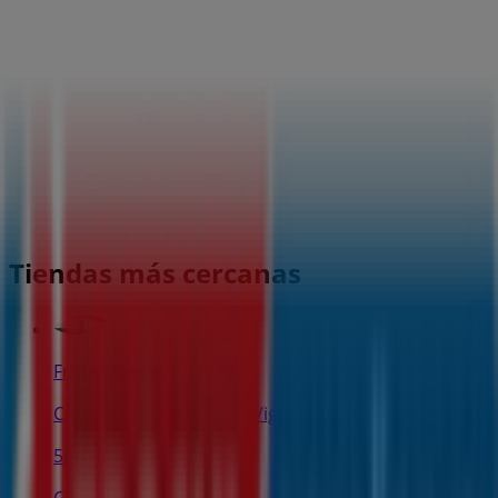
Tiendas más cercanas
Frutas Nieves
C/ SANTO DOMINGO, 5, Vigo
56 m