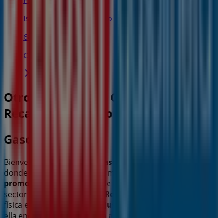
Froiz
Isabel la Católica, 2, Vigo
68 m
Cerrado
Otros negocios de Coches, Motos y
Recambios en Vigo
Gasolinera Eroski
Bienvenido a la tienda de
Gasolinera Eroski
en Tiendeo,
donde podrás descubrir las mejores
ofertas
,
promociones
y
catálogos
de esta destacada marca del
sector de
Coches, Motos y Recambios
. Nuestra tienda
física está ubicada en
Irida Justo Martinez
,
Vigo
, y en
ella encontrarás una amplia gama de productos de