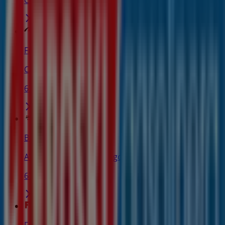
Cerrado
First Stop
C/ Pizarro 67, Vigo
67 m
Bridgestone
AV PIZARRO, 67 BAJO, Vigo
67 m