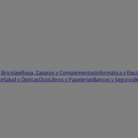
 Bricolaje
Ropa, Zapatos y Complementos
Informática y Elec
te
Salud y Ópticas
Ocio
Libros y Papelerías
Bancos y Seguros
B