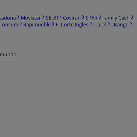
cadona
Movistar
SEUR
Coviran
SPAR
Family Cash
Consum
Rapimueble
El Corte Inglés
Clarel
Orange
l mundo.