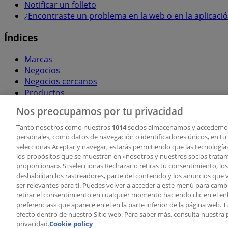
Notificar un folleto
¿Encontraste un problema en la web o en la aplicaci
Índices
Marcas
Negocios
Negocios cercanos
Productos
Ciudades
Nos preocupamos por tu privacidad
Descargar la APP Tiendeo
Tanto nosotros como nuestros
1014
socios almacenamos y accedemos
personales, como datos de navegación o identificadores únicos, en tu d
seleccionas Aceptar y navegar, estarás permitiendo que las tecnologí
los propósitos que se muestran en «nosotros y nuestros socios trata
proporcionar». Si seleccionas Rechazar o retiras tu consentimiento, los 
deshabilitan los rastreadores, parte del contenido y los anuncios que 
ser relevantes para ti. Puedes volver a acceder a este menú para camb
retirar el consentimiento en cualquier momento haciendo clic en el en
Copyright © Tiendeo ® 2026 · Shopfully Marketing S.L.U. –
preferencias» que aparece en el en la parte inferior de la página web.
efecto dentro de nuestro Sitio web. Para saber más, consulta nuestra p
Términos y condiciones
Política de privacidad
privacidad.
Cookie policy