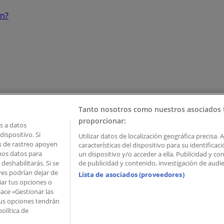
ón?
Tanto nosotros como nuestros asociados 
proporcionar:
 a datos
ispositivo. Si
Utilizar datos de localización geográfica precisa. 
as de rastreo apoyen
características del dispositivo para su identifica
mos datos para
un dispositivo y/o acceder a ella. Publicidad y c
deshabilitarás. Si se
de publicidad y contenido, investigación de audien
ves podrían dejar de
Lista de asociados (proveedores)
iar tus opciones o
lace «Gestionar las
 Palau de Mar – 08039 Barcelona, Spain
 Tus opciones tendrán
olítica de