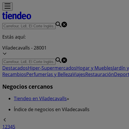
Estás aquí:
Viladecavalls - 28001
Destacados
Hiper-Supermercados
Hogar y Muebles
Jardín y
Recambios
Perfumerías y Belleza
Viajes
Restauración
Depor
Negocios cercanos
Tiendeo en Viladecavalls
»
Índice de negocios en Viladecavalls
1
2
3
4
5