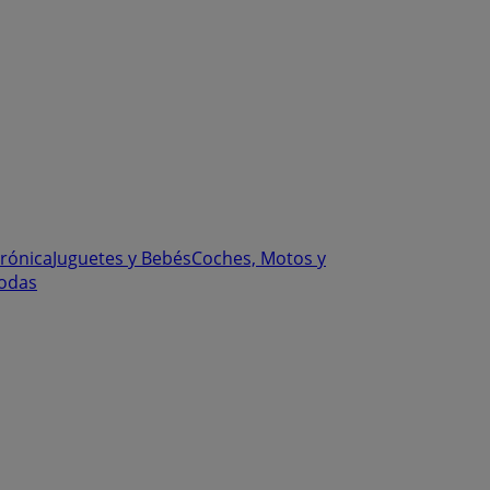
trónica
Juguetes y Bebés
Coches, Motos y
odas