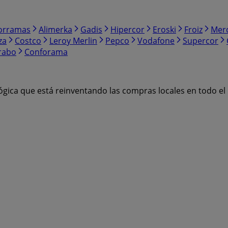
orramas
Alimerka
Gadis
Hipercor
Eroski
Froiz
Mer
za
Costco
Leroy Merlin
Pepco
Vodafone
Supercor
rabo
Conforama
ógica que está reinventando las compras locales en todo e