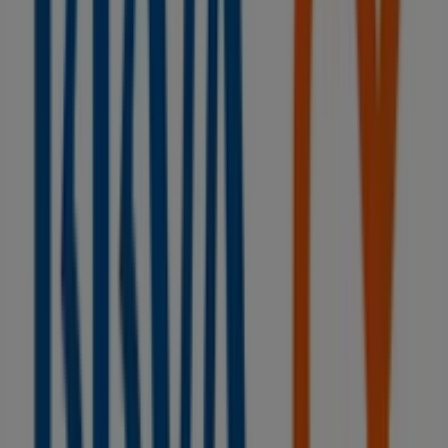
Décimas
Rua Alcalde Rey Daviña Nº 18, Vilagarcía de Arousa
35 m
Women'Secret
Plaza de Galicia, 5 (Villagarcía de Arosa), Vilagarcía
de Arousa
39 m
Cerrado