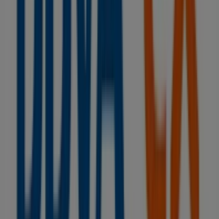
promociones más recientes y aprovechar grandes
descuentos en productos de
Bancos y Seguros
para tus
compras en
Vilagarcía de Arousa
.
No pierdas la oportunidad de visitar la tienda de
BBVA
en
PL. DE GALICIA, 7
para disfrutar de una experiencia
de compra completa. Te invitamos a explorar las
promociones que tenemos para ti este
agosto
y
mantenerte informado de las mejores ofertas de
BBVA
en
Vilagarcía de Arousa
. ¡Visítanos y empieza a ahorrar
hoy mismo!
Más información de BBVA
Ver otras tiendas de BBVA en
Vilagarcía de Arousa
Publicidad