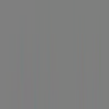
Vilagarcía de Arousa - Horarios,
teléfono y ofertas
Tiendeo en Vilagarcía de Arousa
»
Ofertas de Bancos y Seguros en Vilagarcía de
Arousa
»
BBVA en Vilagarcía de Arousa
»
BBVA | PL. DE GALICIA, 7
Mapa
986565067
Mapa
986565067
Ofertas de BBVA en Vilagarcía de
Arousa