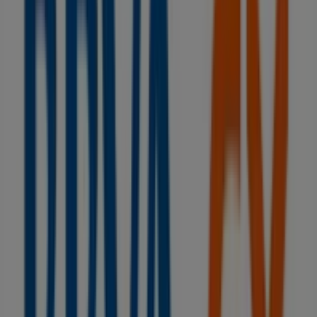
BBVA
PL. DE GALICIA, 7, Vilagarcía de Arousa
11 m
General Óptica
Covadonga nº 2 - 4, Vilagarcía de Arousa
34 m
Cerrado