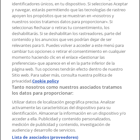
Contacto comercial y de marketing
identificadores únicos, en tu dispositivo. Si seleccionas Aceptar
Tienda mal colocada en el mapa
y navegar, estarás permitiendo que las tecnologías de rastreo
Notificar un folleto
apoyen los propósitos que se muestran en «nosotros y
¿Encontraste un problema en la web o en la
nuestros socios tratamos datos para proporcionar». Si
aplicación?
seleccionas Rechazar o retiras tu consentimiento, los
deshabilitarás. Si se deshabilitan los rastreadores, parte del
contenido y los anuncios que ves podrían dejar de ser
Índices
relevantes para ti. Puedes volver a acceder a este menú para
cambiar tus opciones o retirar el consentimiento en cualquier
momento haciendo clic en el enlace «Gestionar las
preferencias» que aparece en el en la parte inferior de la
Marcas
página web. Tus opciones tendrán efecto dentro de nuestro
Marcas locales
Sitio web. Para saber más, consulta nuestra política de
Negocios
privacidad.
Cookie policy
Tanto nosotros como nuestros asociados tratamos
Negocios cercanos
los datos para proporcionar:
Productos
Productos locales
Utilizar datos de localización geográfica precisa. Analizar
activamente las características del dispositivo para su
Ciudades
identificación. Almacenar la información en un dispositivo y/o
acceder a ella. Publicidad y contenido personalizados,
Descargar la APP Tiendeo
medición de publicidad y contenido, investigación de
audiencia y desarrollo de servicios.
Lista de asociados (proveedores)