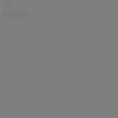
Estás aquí:
Vilagarcía de Arousa - 28001
Destacados
Hiper-Supermercados
Hogar y Muebles
Jardín
y Bricolaje
Ropa, Zapatos y Complementos
Informática y
Electrónica
Juguetes y Bebés
Coches, Motos y
Recambios
Perfumerías y
Belleza
Viajes
Restauración
Deporte
Salud y
Ópticas
Ocio
Libros y Papelerías
Bancos y Seguros
Bodas
Publicidad
Oficina BBVA | PL. DE GALICIA, 7,