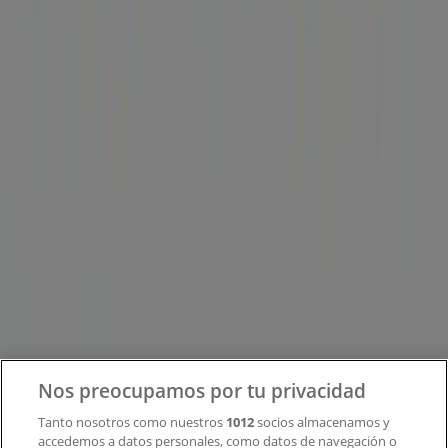
Tiendeo forma parte de Shopfully, la empresa
tecnológica que está reinventando las compras locales
en todo el mundo.
Tiendeo
¿Qué hacemos?
Soluciones para empresas
Noticias y prensa
Trabaja con nosotros
Contacto
Nos preocupamos por tu privacidad
Tanto nosotros como nuestros
1012
socios almacenamos y
accedemos a datos personales, como datos de navegación o