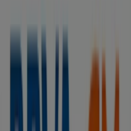
BBVA
Sin comisiones y hasta 1.060€ ¡te sale a
cuenta!
Caduca el 15/9
Tiendas más cercanas
Harmont & Blaine
C. CASTELAO, 4, Vilagarcía de Arousa
8 m