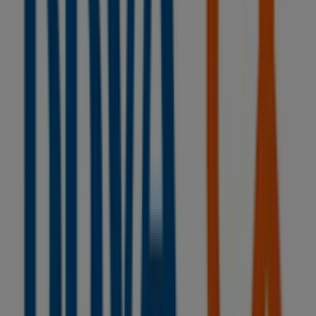
Otros negocios de Bancos y Seguros
en Vilagarcía de Arousa
BBVA
Bienvenido a la tienda de
BBVA
en Tiendeo, donde
podrás descubrir las mejores
ofertas
,
promociones
y
catálogos
de esta destacada marca del sector de
Bancos y Seguros
. Nuestra tienda física está ubicada en
PL. DE GALICIA, 7
,
Vilagarcía de Arousa
, y en ella
encontrarás una amplia gama de productos de calidad
que te permitirán ahorrar durante todo el
agosto de
2026
.
En Tiendeo te ofrecemos toda la información actualizada
sobre
BBVA
, como los horarios de apertura, las ofertas
exclusivas y la ubicación exacta de la tienda en
PL. DE
GALICIA, 7
. Además, tendrás acceso a los últimos
catálogos de
BBVA
, donde podrás descubrir las