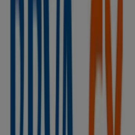
Estancos
De Cambados, 73, Vilanova de Arousa
91 m
Abierto
Banco Santander
Cl Gonzalez Besada, 21, Vilanova de Arousa
107 m
Cerrado