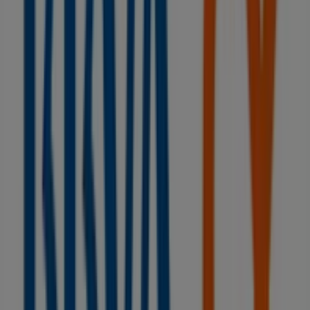
YMÁS
RUA MARQUES DE BRADOMIN Nº3, Vilanova de
Arousa
107 m
BBVA
PL. DEL PARQUE, 6, Vilanova de Arousa
118 m
Otros negocios de Bancos y Seguros