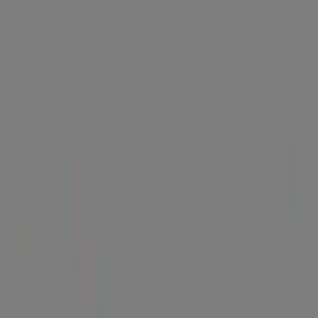
Vilanova de Arousa - Horarios,
teléfono y ofertas
Tiendeo en Vilanova de Arousa
»
Ofertas de Bancos y Seguros en Vilanova de Arousa
»
BBVA en Vilanova de Arousa
»
BBVA | PL. DEL PARQUE, 6
Mapa
986554115
Mapa
986554115
Ofertas de BBVA en Vilanova de
Arousa