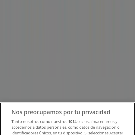
Tiendeo forma parte de Shopfully, la empresa
tecnológica que está reinventando las compras locales
en todo el mundo.
Tiendeo
¿Qué hacemos?
Soluciones para empresas
Noticias y prensa
Trabaja con nosotros
Contacto
Nos preocupamos por tu privacidad
Tanto nosotros como nuestros
1014
socios almacenamos y
accedemos a datos personales, como datos de navegación o
Contacto comercial y de marketing
identificadores únicos, en tu dispositivo. Si seleccionas Aceptar