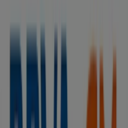
BBVA
Sin comisiones y hasta 1.060€ ¡te sale a
cuenta!
Caduca el 15/9
Tiendas más cercanas
SIA Home Fashion
Plaza del Mercado, s/n, Vilanova de Arousa
40 m