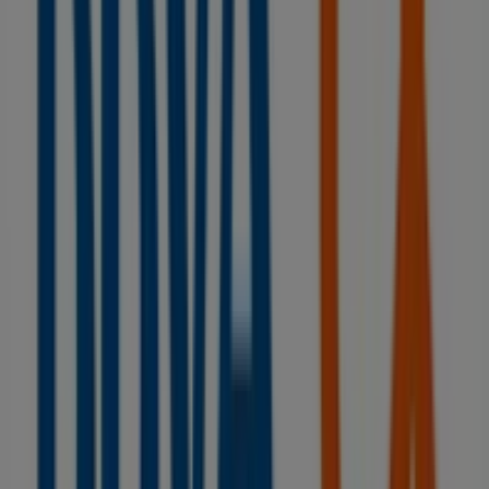
en Vilanova de Arousa
BBVA
Bienvenido a la tienda de
BBVA
en Tiendeo, donde
podrás descubrir las mejores
ofertas
,
promociones
y
catálogos
de esta destacada marca del sector de
Bancos y Seguros
. Nuestra tienda física está ubicada en
PL. DEL PARQUE, 6
,
Vilanova de Arousa
, y en ella
encontrarás una amplia gama de productos de calidad
que te permitirán ahorrar durante todo el
agosto de
2026
.
En Tiendeo te ofrecemos toda la información actualizada
sobre
BBVA
, como los horarios de apertura, las ofertas
exclusivas y la ubicación exacta de la tienda en
PL. DEL
PARQUE, 6
. Además, tendrás acceso a los últimos
catálogos de
BBVA
, donde podrás descubrir las
promociones más recientes y aprovechar grandes