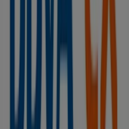
descuentos en productos de
Bancos y Seguros
para tus
compras en
Vilanova de Arousa
.
No pierdas la oportunidad de visitar la tienda de
BBVA
en
PL. DEL PARQUE, 6
para disfrutar de una experiencia
de compra completa. Te invitamos a explorar las
promociones que tenemos para ti este
agosto
y
mantenerte informado de las mejores ofertas de
BBVA
en
Vilanova de Arousa
. ¡Visítanos y empieza a ahorrar
hoy mismo!
Más información de BBVA
Ver otras tiendas de BBVA en
Vilanova de Arousa
Publicidad