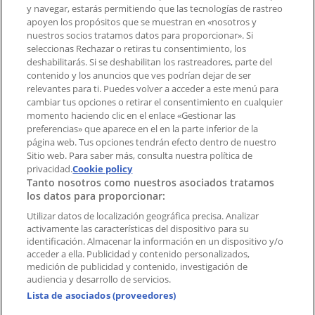
Tienda mal colocada en el mapa
y navegar, estarás permitiendo que las tecnologías de rastreo
Notificar un folleto
apoyen los propósitos que se muestran en «nosotros y
¿Encontraste un problema en la web o en la
nuestros socios tratamos datos para proporcionar». Si
aplicación?
seleccionas Rechazar o retiras tu consentimiento, los
deshabilitarás. Si se deshabilitan los rastreadores, parte del
contenido y los anuncios que ves podrían dejar de ser
Índices
relevantes para ti. Puedes volver a acceder a este menú para
cambiar tus opciones o retirar el consentimiento en cualquier
momento haciendo clic en el enlace «Gestionar las
preferencias» que aparece en el en la parte inferior de la
Marcas
página web. Tus opciones tendrán efecto dentro de nuestro
Marcas locales
Sitio web. Para saber más, consulta nuestra política de
Negocios
privacidad.
Cookie policy
Tanto nosotros como nuestros asociados tratamos
Negocios cercanos
los datos para proporcionar:
Productos
Productos locales
Utilizar datos de localización geográfica precisa. Analizar
activamente las características del dispositivo para su
Ciudades
identificación. Almacenar la información en un dispositivo y/o
acceder a ella. Publicidad y contenido personalizados,
Descargar la APP Tiendeo
medición de publicidad y contenido, investigación de
audiencia y desarrollo de servicios.
Lista de asociados (proveedores)