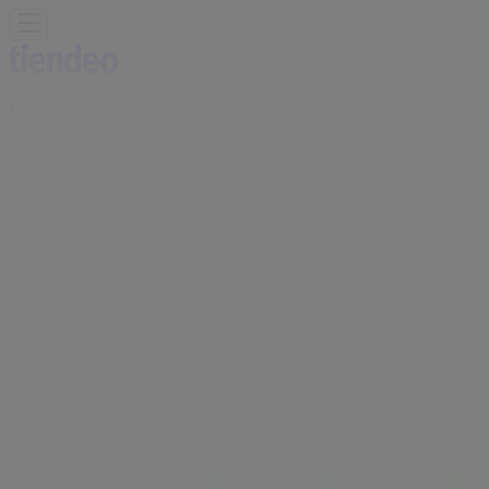
Estás aquí:
Vilanova de Arousa - 28001
Destacados
Hiper-Supermercados
Hogar y Muebles
Jardín
y Bricolaje
Ropa, Zapatos y Complementos
Informática y
Electrónica
Juguetes y Bebés
Coches, Motos y
Recambios
Perfumerías y
Belleza
Viajes
Restauración
Deporte
Salud y
Ópticas
Ocio
Libros y Papelerías
Bancos y Seguros
Bodas
Publicidad
Oficina BBVA | PL. DEL PARQUE, 6,