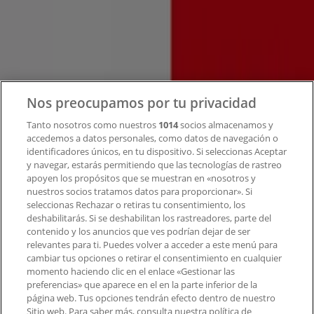
¿Qué hacemos?
Soluciones para empresas
Noticias y prensa
Trabaja con nosotros
Contacto
Nos preocupamos por tu privacidad
Tanto nosotros como nuestros
1014
socios almacenamos y
accedemos a datos personales, como datos de navegación o
Contacto comercial y de marketing
identificadores únicos, en tu dispositivo. Si seleccionas Aceptar
Tienda mal colocada en el mapa
y navegar, estarás permitiendo que las tecnologías de rastreo
Notificar un folleto
apoyen los propósitos que se muestran en «nosotros y
¿Encontraste un problema en la web o en la
nuestros socios tratamos datos para proporcionar». Si
aplicación?
seleccionas Rechazar o retiras tu consentimiento, los
deshabilitarás. Si se deshabilitan los rastreadores, parte del
contenido y los anuncios que ves podrían dejar de ser
Índices
relevantes para ti. Puedes volver a acceder a este menú para
cambiar tus opciones o retirar el consentimiento en cualquier
momento haciendo clic en el enlace «Gestionar las
preferencias» que aparece en el en la parte inferior de la
Marcas
página web. Tus opciones tendrán efecto dentro de nuestro
Marcas locales
Sitio web. Para saber más, consulta nuestra política de