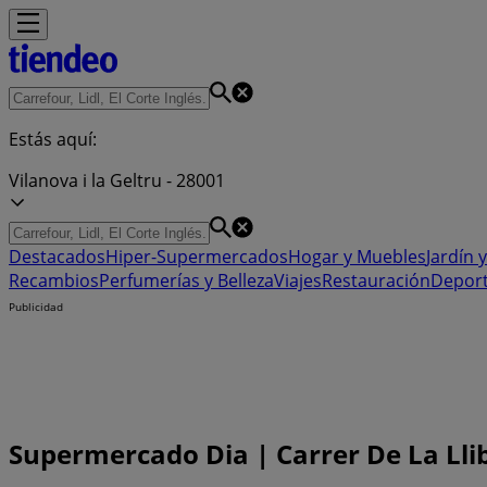
Estás aquí:
Vilanova i la Geltru - 28001
Destacados
Hiper-Supermercados
Hogar y Muebles
Jardín y
Recambios
Perfumerías y Belleza
Viajes
Restauración
Depor
Publicidad
Supermercado Dia | Carrer De La Llibe