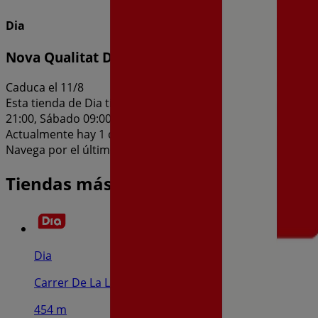
Dia
Nova Qualitat Dia del 05/08 al 11/08
Caduca el 11/8
Esta tienda de Dia tiene los siguientes horarios: Domingo 09
21:00, Sábado 09:00 - 21:00
Actualmente hay 1 catálogos disponibles en esta tienda de
Navega por el último catálogo de Dia en Carrer De La Lliber
Tiendas más cercanas
Dia
Carrer De La Llibertat, 135, Vilanova I La Geltru
454 m