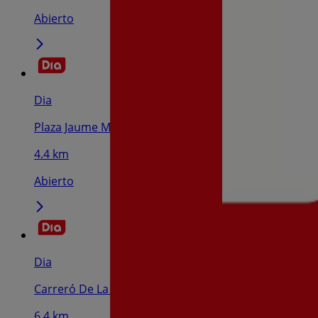
Abierto
Dia
Plaza Jaume Marse, 5-7, Cubelles
4.4 km
Abierto
Dia
Carreró De La Torreta, 36-38, Sant Pere De Ribes
6.4 km