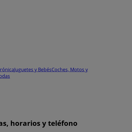
trónica
Juguetes y Bebés
Coches, Motos y
odas
as, horarios y teléfono