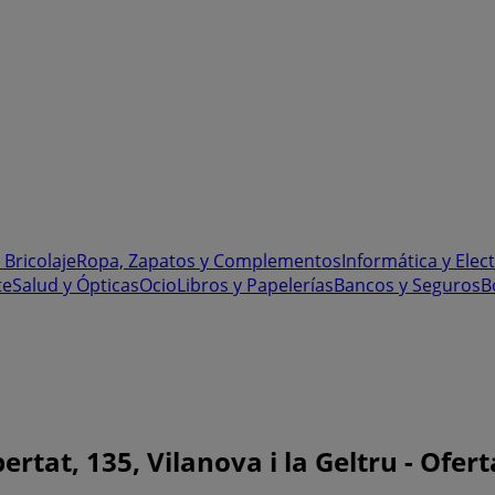
 Bricolaje
Ropa, Zapatos y Complementos
Informática y Elec
te
Salud y Ópticas
Ocio
Libros y Papelerías
Bancos y Seguros
B
rtat, 135, Vilanova i la Geltru - Ofert