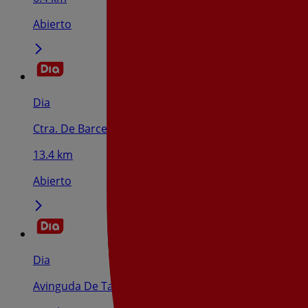
Abierto
Dia
Ctra. De Barcelona, S/N, Calafell
13.4 km
Abierto
Dia
Avinguda De Tarragona, 121, Vilafranca Del Penedes