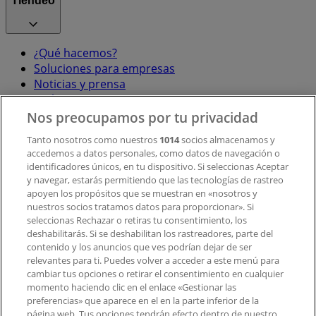
Tiendeo
¿Qué hacemos?
Soluciones para empresas
Noticias y prensa
Trabaja con nosotros
Nos preocupamos por tu privacidad
Contacto
Tanto nosotros como nuestros
1014
socios almacenamos y
accedemos a datos personales, como datos de navegación o
identificadores únicos, en tu dispositivo. Si seleccionas Aceptar
y navegar, estarás permitiendo que las tecnologías de rastreo
Contacto comercial y de marketing
apoyen los propósitos que se muestran en «nosotros y
Tienda mal colocada en el mapa
nuestros socios tratamos datos para proporcionar». Si
Notificar un folleto
seleccionas Rechazar o retiras tu consentimiento, los
deshabilitarás. Si se deshabilitan los rastreadores, parte del
¿Encontraste un problema en la web o en la
contenido y los anuncios que ves podrían dejar de ser
aplicación?
relevantes para ti. Puedes volver a acceder a este menú para
cambiar tus opciones o retirar el consentimiento en cualquier
momento haciendo clic en el enlace «Gestionar las
Índices
preferencias» que aparece en el en la parte inferior de la
página web. Tus opciones tendrán efecto dentro de nuestro