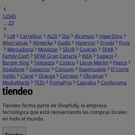
1
2
3
4
5
...
23
Lidl
Carrefour
ALDI
Dia
Alcampo
HiperDino
Ahorramas
Alimerka
Gadis
Hipercor
Eroski
Froiz
Mercadona
Movistar
SEUR
Coviran
SPAR
Family Cash
SPAR Gran Canaria
IKEA
Supeco
Burger King
Telepizza
Costco
Leroy Merlin
Pepco
Vodafone
Supercor
Consum
Rapimueble
El Corte
Inglés
Clarel
Orange
Correos
Obramat
MediaMarkt
TEDi
PrimaPrix
Caprabo
Conforama
Tiendeo forma parte de Shopfully, la empresa
tecnológica que está reinventando las compras locales
en todo el mundo.