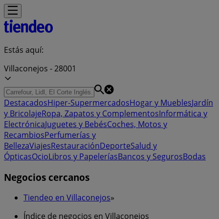
Estás aquí:
Villaconejos - 28001
Destacados
Hiper-Supermercados
Hogar y Muebles
Jardín
y Bricolaje
Ropa, Zapatos y Complementos
Informática y
Electrónica
Juguetes y Bebés
Coches, Motos y
Recambios
Perfumerías y
Belleza
Viajes
Restauración
Deporte
Salud y
Ópticas
Ocio
Libros y Papelerías
Bancos y Seguros
Bodas
Negocios cercanos
Tiendeo en Villaconejos
»
Índice de negocios en Villaconejos