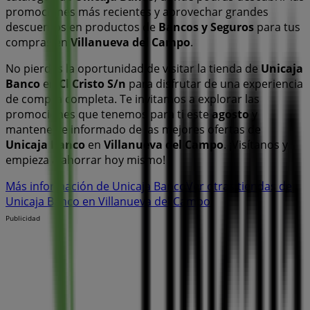
promociones más recientes y aprovechar grandes
descuentos en productos de
Bancos y Seguros
para tus
compras en
Villanueva del Campo
.
No pierdas la oportunidad de visitar la tienda de
Unicaja
Banco
en
Cl Cristo S/n
para disfrutar de una experiencia
de compra completa. Te invitamos a explorar las
promociones que tenemos para ti este
agosto
y
mantenerte informado de las mejores ofertas de
Unicaja Banco
en
Villanueva del Campo
. ¡Visítanos y
empieza a ahorrar hoy mismo!
Más información de Unicaja Banco
Ver otras tiendas de
Unicaja Banco en Villanueva del Campo
Publicidad