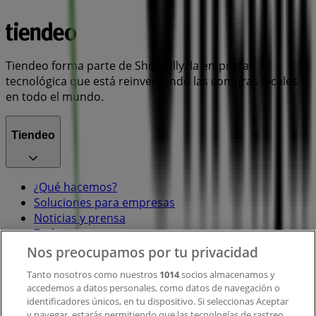
Tiendeo forma parte de Shopfully, la empresa
tecnológica que está reinventando las compras locales
en todo el mundo.
Tiendeo
¿Qué hacemos?
Soluciones para empresas
Noticias y prensa
Trabaja con nosotros
Nos preocupamos por tu privacidad
Contacto
Tanto nosotros como nuestros
1014
socios almacenamos y
accedemos a datos personales, como datos de navegación o
identificadores únicos, en tu dispositivo. Si seleccionas Aceptar
y navegar, estarás permitiendo que las tecnologías de rastreo