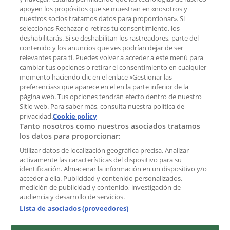
Contacto comercial y de marketing
apoyen los propósitos que se muestran en «nosotros y
Tienda mal colocada en el mapa
nuestros socios tratamos datos para proporcionar». Si
Notificar un folleto
seleccionas Rechazar o retiras tu consentimiento, los
deshabilitarás. Si se deshabilitan los rastreadores, parte del
¿Encontraste un problema en la web o en la
contenido y los anuncios que ves podrían dejar de ser
aplicación?
relevantes para ti. Puedes volver a acceder a este menú para
cambiar tus opciones o retirar el consentimiento en cualquier
momento haciendo clic en el enlace «Gestionar las
Índices
preferencias» que aparece en el en la parte inferior de la
página web. Tus opciones tendrán efecto dentro de nuestro
Sitio web. Para saber más, consulta nuestra política de
Marcas
privacidad.
Cookie policy
Tanto nosotros como nuestros asociados tratamos
Negocios
los datos para proporcionar:
Negocios cercanos
Productos
Utilizar datos de localización geográfica precisa. Analizar
activamente las características del dispositivo para su
Ciudades
identificación. Almacenar la información en un dispositivo y/o
acceder a ella. Publicidad y contenido personalizados,
Descargar la APP Tiendeo
medición de publicidad y contenido, investigación de
audiencia y desarrollo de servicios.
Lista de asociados (proveedores)