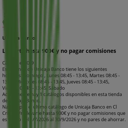
Unicaja Banco
Llevarte hasta 900€ y no pagar comisiones
Caduca el 30/9
Esta tienda de Unicaja Banco tiene los siguientes
horarios: Domingo , Lunes 08:45 - 13:45, Martes 08:45 -
13:45, Miércoles 08:45 - 13:45, Jueves 08:45 - 13:45,
Viernes 08:45 - 13:45, Sábado
Actualmente hay 1 catálogos disponibles en esta tienda
de Unicaja Banco.
Navega por el último catálogo de Unicaja Banco en Cl
Cristo S/n Llevarte hasta 900€ y no pagar comisiones que
es válido del 1/7/2026 al 30/9/2026 y no pares de ahorrar.