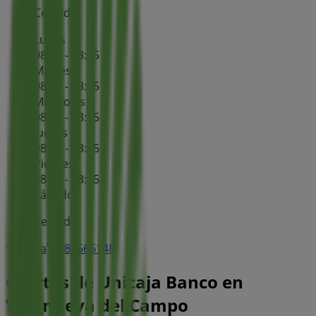
Cerrado
Lunes
08:45 - 13:45
Martes
08:45 - 13:45
Miércoles
08:45 - 13:45
Jueves
08:45 - 13:45
Viernes
08:45 - 13:45
Sábado
Cerrado
Mapa
980666148
Ofertas de Unicaja Banco en
Villanueva del Campo