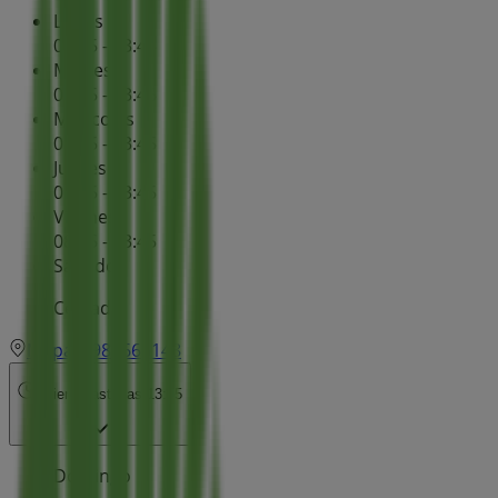
Lunes
08:45 - 13:45
Martes
08:45 - 13:45
Miércoles
08:45 - 13:45
Jueves
08:45 - 13:45
Viernes
08:45 - 13:45
Sábado
Cerrado
Mapa
980666148
Abierto
Hasta las 13:45
Domingo