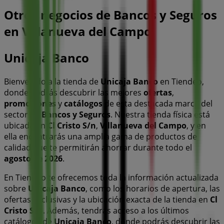
Otros negocios de Bancos y Seguros
en Villanueva del Campo
Unicaja Banco
Bienvenido a la tienda de
Unicaja Banco
en Tiendeo,
donde podrás descubrir las mejores
ofertas
,
promociones
y
catálogos
de esta destacada marca del
sector de
Bancos y Seguros
. Nuestra tienda física está
ubicada en
Cl Cristo S/n
,
Villanueva del Campo
, y en
ella encontrarás una amplia gama de productos de
calidad que te permitirán ahorrar durante todo el
agosto de 2026
.
En Tiendeo te ofrecemos toda la información actualizada
sobre
Unicaja Banco
, como los horarios de apertura, las
ofertas exclusivas y la ubicación exacta de la tienda en
Cl
Cristo S/n
. Además, tendrás acceso a los últimos
catálogos de
Unicaja Banco
, donde podrás descubrir las