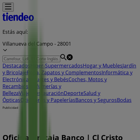
Estás aquí:
Villanueva del Campo - 28001
Destacados
Hiper-Supermercados
Hogar y Muebles
Jardín
y Bricolaje
Ropa, Zapatos y Complementos
Informática y
Electrónica
Juguetes y Bebés
Coches, Motos y
Recambios
Perfumerías y
Belleza
Viajes
Restauración
Deporte
Salud y
Ópticas
Ocio
Libros y Papelerías
Bancos y Seguros
Bodas
Publicidad
Oficina Unicaja Banco | Cl Cristo