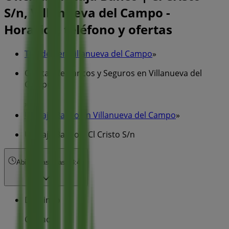
S/n, Villanueva del Campo -
Horarios, teléfono y ofertas
Tiendeo en Villanueva del Campo
»
Ofertas de Bancos y Seguros en Villanueva del
Campo
»
Unicaja Banco en Villanueva del Campo
»
Unicaja Banco | Cl Cristo S/n
Abierto
Hasta las 13:45
Domingo
Cerrado