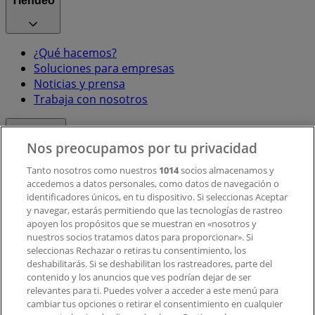
Tiendeo
¿Qué hacemos?
Soluciones para empresas
Noticias y prensa
Trabaja con nosotros
Contacto
Nos preocupamos por tu privacidad
Tanto nosotros como nuestros
1014
socios almacenamos y
accedemos a datos personales, como datos de navegación o
Contacto comercial y de marketing
identificadores únicos, en tu dispositivo. Si seleccionas Aceptar
Tienda mal colocada en el mapa
y navegar, estarás permitiendo que las tecnologías de rastreo
Notificar un folleto
apoyen los propósitos que se muestran en «nosotros y
¿Encontraste un problema en la web o en la
nuestros socios tratamos datos para proporcionar». Si
aplicación?
seleccionas Rechazar o retiras tu consentimiento, los
deshabilitarás. Si se deshabilitan los rastreadores, parte del
contenido y los anuncios que ves podrían dejar de ser
Índices
relevantes para ti. Puedes volver a acceder a este menú para
cambiar tus opciones o retirar el consentimiento en cualquier