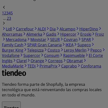
1
2
3
4
5
...
23
Lidl
Carrefour
ALDI
Dia
Alcampo
HiperDino
Ahorramas
Alimerka
Gadis
Hipercor
Eroski
Froiz
Mercadona
Movistar
SEUR
Coviran
SPAR
Family Cash
SPAR Gran Canaria
IKEA
Supeco
Burger King
Telepizza
Costco
Leroy Merlin
Pepco
Vodafone
Supercor
Consum
Rapimueble
El Corte
Inglés
Clarel
Orange
Correos
Obramat
MediaMarkt
TEDi
PrimaPrix
Caprabo
Conforama
Tiendeo forma parte de Shopfully, la empresa
tecnológica que está reinventando las compras locales
en todo el mundo.