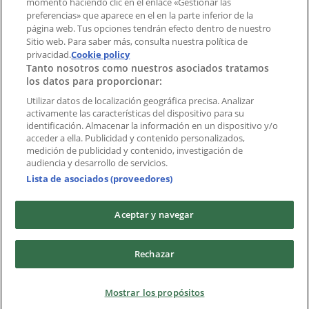
momento haciendo clic en el enlace «Gestionar las
preferencias» que aparece en el en la parte inferior de la
Marcas
página web. Tus opciones tendrán efecto dentro de nuestro
Marcas locales
Sitio web. Para saber más, consulta nuestra política de
privacidad.
Negocios
Cookie policy
Tanto nosotros como nuestros asociados tratamos
Negocios cercanos
los datos para proporcionar:
Productos
Productos locales
Utilizar datos de localización geográfica precisa. Analizar
activamente las características del dispositivo para su
Ciudades
identificación. Almacenar la información en un dispositivo y/o
acceder a ella. Publicidad y contenido personalizados,
Descargar la APP Tiendeo
medición de publicidad y contenido, investigación de
audiencia y desarrollo de servicios.
Lista de asociados (proveedores)
Aceptar y navegar
Copyright © Tiendeo ® 2026 · Shopfully Marketing S.L.U. –
Rechazar
Palau de Mar – 08039 Barcelona, Spain
Términos y condiciones
Política de privacidad
Mostrar los propósitos
Gestionar cookies