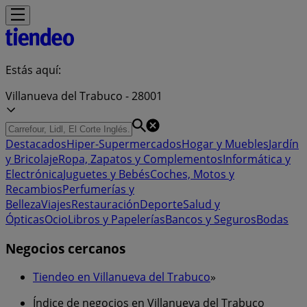
Estás aquí:
Villanueva del Trabuco - 28001
Destacados
Hiper-Supermercados
Hogar y Muebles
Jardín
y Bricolaje
Ropa, Zapatos y Complementos
Informática y
Electrónica
Juguetes y Bebés
Coches, Motos y
Recambios
Perfumerías y
Belleza
Viajes
Restauración
Deporte
Salud y
Ópticas
Ocio
Libros y Papelerías
Bancos y Seguros
Bodas
Negocios cercanos
Tiendeo en Villanueva del Trabuco
»
Índice de negocios en Villanueva del Trabuco