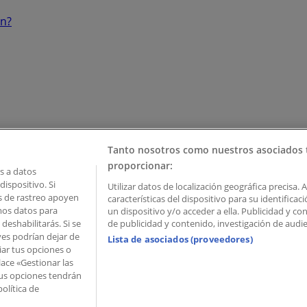
ón?
Tanto nosotros como nuestros asociados 
proporcionar:
 a datos
ispositivo. Si
Utilizar datos de localización geográfica precisa. 
as de rastreo apoyen
características del dispositivo para su identifica
mos datos para
un dispositivo y/o acceder a ella. Publicidad y c
deshabilitarás. Si se
de publicidad y contenido, investigación de audien
ves podrían dejar de
Lista de asociados (proveedores)
iar tus opciones o
lace «Gestionar las
 Palau de Mar – 08039 Barcelona, Spain
 Tus opciones tendrán
olítica de