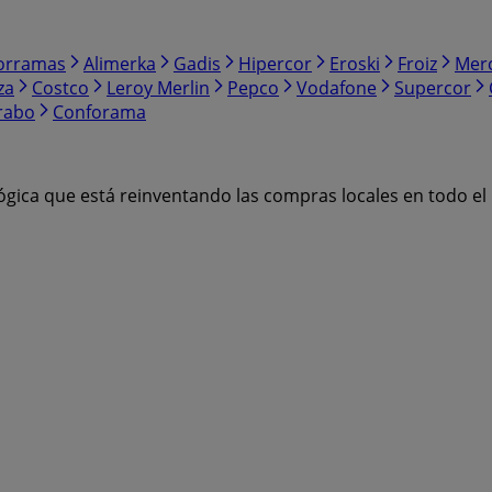
orramas
Alimerka
Gadis
Hipercor
Eroski
Froiz
Mer
za
Costco
Leroy Merlin
Pepco
Vodafone
Supercor
rabo
Conforama
ógica que está reinventando las compras locales en todo e