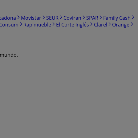
cadona
Movistar
SEUR
Coviran
SPAR
Family Cash
Consum
Rapimueble
El Corte Inglés
Clarel
Orange
l mundo.