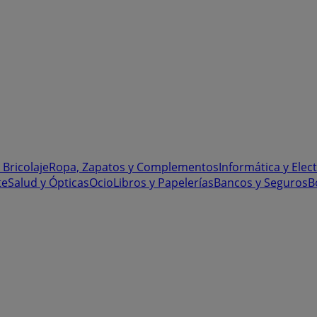
 Bricolaje
Ropa, Zapatos y Complementos
Informática y Elec
te
Salud y Ópticas
Ocio
Libros y Papelerías
Bancos y Seguros
B