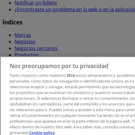
Notificar un folleto
¿Encontraste un problema en la web o en la aplicaci
Índices
Marcas
Negocios
Negocios cercanos
Productos
Ciudades
Nos preocupamos por tu privacidad
Descargar la APP Tiendeo
Tanto nosotros como nuestros
1014
socios almacenamos y accedemos
personales, como datos de navegación o identificadores únicos, en tu d
seleccionas Aceptar y navegar, estarás permitiendo que las tecnologí
los propósitos que se muestran en «nosotros y nuestros socios trata
proporcionar». Si seleccionas Rechazar o retiras tu consentimiento, los 
deshabilitan los rastreadores, parte del contenido y los anuncios que 
ser relevantes para ti. Puedes volver a acceder a este menú para camb
retirar el consentimiento en cualquier momento haciendo clic en el en
Copyright © Tiendeo ® 2026 · Shopfully Marketing S.L.U. –
preferencias» que aparece en el en la parte inferior de la página web.
efecto dentro de nuestro Sitio web. Para saber más, consulta nuestra p
Términos y condiciones
Política de privacidad
privacidad.
Cookie policy