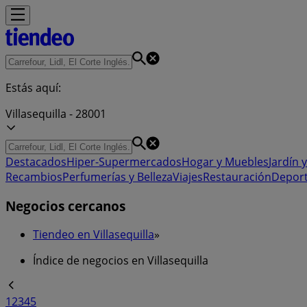
Estás aquí:
Villasequilla - 28001
Destacados
Hiper-Supermercados
Hogar y Muebles
Jardín y
Recambios
Perfumerías y Belleza
Viajes
Restauración
Depor
Negocios cercanos
Tiendeo en Villasequilla
»
Índice de negocios en Villasequilla
1
2
3
4
5