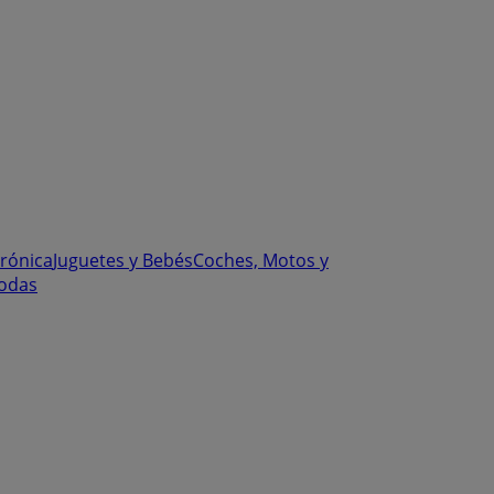
trónica
Juguetes y Bebés
Coches, Motos y
odas