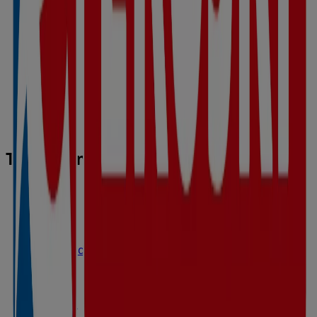
Tiendas más cercanas
Eroski
Camino de Santiago 27, Villaturiel
3.8 km
Cerrado