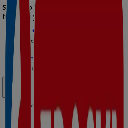
Santiago 27, Villaturiel - Ofertas,
horarios y teléfono
Tiendeo en Villaturiel
»
Ofertas de Hiper-Supermercados en Villaturiel
»
Eroski en Villaturiel
»
Eroski | Camino de Santiago 27
Cerrado
Domingo
Cerrado
Lunes