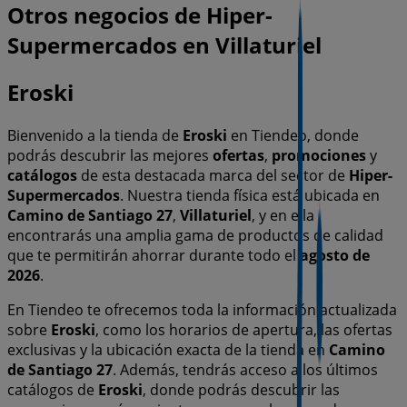
Otros negocios de Hiper-
Supermercados en Villaturiel
Eroski
Bienvenido a la tienda de
Eroski
en Tiendeo, donde
podrás descubrir las mejores
ofertas
,
promociones
y
catálogos
de esta destacada marca del sector de
Hiper-
Supermercados
. Nuestra tienda física está ubicada en
Camino de Santiago 27
,
Villaturiel
, y en ella
encontrarás una amplia gama de productos de calidad
que te permitirán ahorrar durante todo el
agosto de
2026
.
En Tiendeo te ofrecemos toda la información actualizada
sobre
Eroski
, como los horarios de apertura, las ofertas
exclusivas y la ubicación exacta de la tienda en
Camino
de Santiago 27
. Además, tendrás acceso a los últimos
catálogos de
Eroski
, donde podrás descubrir las