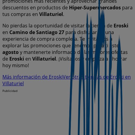
promociones más recientes y aprovechar grandes
descuentos en productos de
Hiper-Supermercados
para
tus compras en
Villaturiel
.
No pierdas la oportunidad de visitar la tienda de
Eroski
en
Camino de Santiago 27
para disfrutar de una
experiencia de compra completa. Te invitamos a
explorar las promociones que tenemos para ti este
agosto
y mantenerte informado de las mejores ofertas
de
Eroski
en
Villaturiel
. ¡Visítanos y empieza a ahorrar
hoy mismo!
Más información de Eroski
Ver otras tiendas de Eroski en
Villaturiel
Publicidad