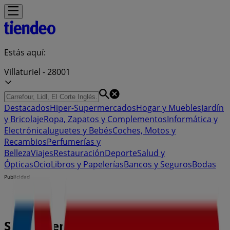
Estás aquí:
Villaturiel - 28001
Destacados
Hiper-Supermercados
Hogar y Muebles
Jardín
y Bricolaje
Ropa, Zapatos y Complementos
Informática y
Electrónica
Juguetes y Bebés
Coches, Motos y
Recambios
Perfumerías y
Belleza
Viajes
Restauración
Deporte
Salud y
Ópticas
Ocio
Libros y Papelerías
Bancos y Seguros
Bodas
Publicidad
Supermercado Eroski | Camino de