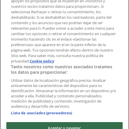
apoyen los propósitos que se muestran en «nosotros y
Tienda mal colocada en el mapa
nuestros socios tratamos datos para proporcionar». Si
Notificar un folleto
seleccionas Rechazar o retiras tu consentimiento, los
deshabilitarás. Si se deshabilitan los rastreadores, parte del
¿Encontraste un problema en la web o en la
contenido y los anuncios que ves podrían dejar de ser
aplicación?
relevantes para ti. Puedes volver a acceder a este menú para
cambiar tus opciones o retirar el consentimiento en cualquier
momento haciendo clic en el enlace «Gestionar las
Índices
preferencias» que aparece en el en la parte inferior de la
página web. Tus opciones tendrán efecto dentro de nuestro
Sitio web. Para saber más, consulta nuestra política de
Marcas
privacidad.
Cookie policy
Tanto nosotros como nuestros asociados tratamos
Negocios
los datos para proporcionar:
Negocios cercanos
Productos
Utilizar datos de localización geográfica precisa. Analizar
activamente las características del dispositivo para su
Ciudades
identificación. Almacenar la información en un dispositivo y/o
acceder a ella. Publicidad y contenido personalizados,
Descargar la APP Tiendeo
medición de publicidad y contenido, investigación de
audiencia y desarrollo de servicios.
Lista de asociados (proveedores)
Aceptar y navegar