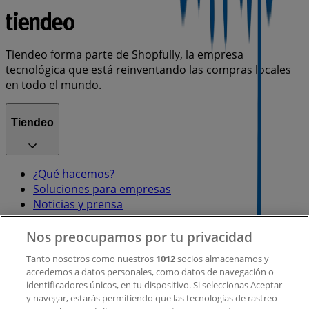
Tiendeo forma parte de Shopfully, la empresa
tecnológica que está reinventando las compras locales
en todo el mundo.
Tiendeo
¿Qué hacemos?
Soluciones para empresas
Noticias y prensa
Trabaja con nosotros
Nos preocupamos por tu privacidad
Contacto
Tanto nosotros como nuestros
1012
socios almacenamos y
accedemos a datos personales, como datos de navegación o
identificadores únicos, en tu dispositivo. Si seleccionas Aceptar
y navegar, estarás permitiendo que las tecnologías de rastreo
Contacto comercial y de marketing