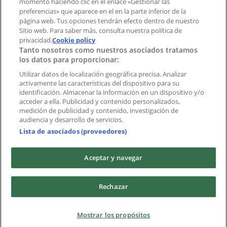
momento haciendo clic en el enlace «Gestionar las
preferencias» que aparece en el en la parte inferior de la
Marcas
página web. Tus opciones tendrán efecto dentro de nuestro
Marcas locales
Sitio web. Para saber más, consulta nuestra política de
privacidad.
Negocios
Cookie policy
Tanto nosotros como nuestros asociados tratamos
Negocios cercanos
los datos para proporcionar:
Productos
Productos locales
Utilizar datos de localización geográfica precisa. Analizar
activamente las características del dispositivo para su
Ciudades
identificación. Almacenar la información en un dispositivo y/o
acceder a ella. Publicidad y contenido personalizados,
Descargar la APP Tiendeo
medición de publicidad y contenido, investigación de
audiencia y desarrollo de servicios.
Lista de asociados (proveedores)
Aceptar y navegar
Copyright © Tiendeo ® 2026 · Shopfully Marketing S.L.U. –
Rechazar
Palau de Mar – 08039 Barcelona, Spain
Términos y condiciones
Política de privacidad
Mostrar los propósitos
Gestionar cookies