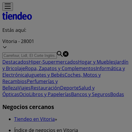
Estás aquí:
Vitoria - 28001
Destacados
Hiper-Supermercados
Hogar y Muebles
Jardín
y Bricolaje
Ropa, Zapatos y Complementos
Informática y
Electrónica
Juguetes y Bebés
Coches, Motos y
Recambios
Perfumerías y
Belleza
Viajes
Restauración
Deporte
Salud y
Ópticas
Ocio
Libros y Papelerías
Bancos y Seguros
Bodas
Negocios cercanos
Tiendeo en Vitoria
»
Índice de negocios en Vitoria