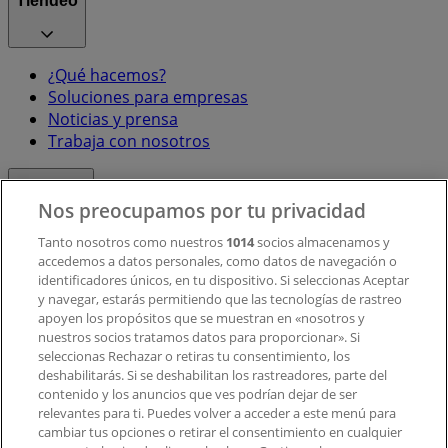
Tiendeo
¿Qué hacemos?
Soluciones para empresas
Noticias y prensa
Trabaja con nosotros
Contacto
Nos preocupamos por tu privacidad
Tanto nosotros como nuestros
1014
socios almacenamos y
accedemos a datos personales, como datos de navegación o
Contacto comercial y de marketing
identificadores únicos, en tu dispositivo. Si seleccionas Aceptar
Tienda mal colocada en el mapa
y navegar, estarás permitiendo que las tecnologías de rastreo
Notificar un folleto
apoyen los propósitos que se muestran en «nosotros y
¿Encontraste un problema en la web o en la
nuestros socios tratamos datos para proporcionar». Si
aplicación?
seleccionas Rechazar o retiras tu consentimiento, los
deshabilitarás. Si se deshabilitan los rastreadores, parte del
contenido y los anuncios que ves podrían dejar de ser
Índices
relevantes para ti. Puedes volver a acceder a este menú para
cambiar tus opciones o retirar el consentimiento en cualquier