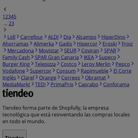
1
2
3
4
5
...
23
Lidl
Carrefour
ALDI
Dia
Alcampo
HiperDino
Ahorramas
Alimerka
Gadis
Hipercor
Eroski
Froiz
Mercadona
Movistar
SEUR
Coviran
SPAR
Family Cash
SPAR Gran Canaria
IKEA
Supeco
Burger King
Telepizza
Costco
Leroy Merlin
Pepco
Vodafone
Supercor
Consum
Rapimueble
El Corte
Inglés
Clarel
Orange
Correos
Obramat
MediaMarkt
TEDi
PrimaPrix
Caprabo
Conforama
Tiendeo forma parte de Shopfully, la empresa
tecnológica que está reinventando las compras locales
en todo el mundo.