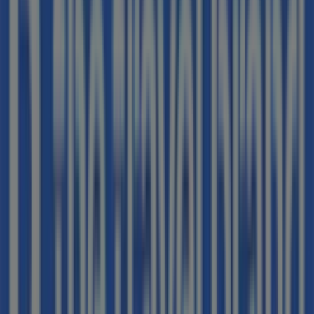
travel Brand
en
OLAGUIBEL ,48
para disfrutar de una
experiencia de compra completa. Te invitamos a
explorar las promociones que tenemos para ti este
agosto
y mantenerte informado de las mejores ofertas
de
B The travel Brand
en
Vitoria
. ¡Visítanos y empieza a
ahorrar hoy mismo!
Más información de B The travel Brand
Ver otras tiendas
de B The travel Brand en Vitoria
Publicidad