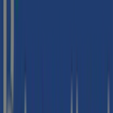
Foster's Hollywood
C/Sancho el Sabio, nº12, Vitoria
46 m
Veritas
Sancho el Sabio Kalea, 13, Vitoria
46 m
Abierto
Otros negocios de Viajes en Vitoria