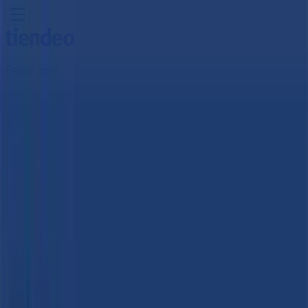
Estás aquí:
Vitoria - 28001
Destacados
Hiper-Supermercados
Hogar y Muebles
Jardín
y Bricolaje
Ropa, Zapatos y Complementos
Informática y
Electrónica
Juguetes y Bebés
Coches, Motos y
Recambios
Perfumerías y
Belleza
Viajes
Restauración
Deporte
Salud y
Ópticas
Ocio
Libros y Papelerías
Bancos y Seguros
Bodas
Publicidad
B The travel Brand | OLAGUIBEL ,48,