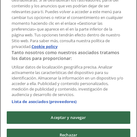
deshabilitarás. Si se deshabilitan los rastreadores, parte del
contenido y los anuncios que ves podrían dejar de ser
Índices
relevantes para ti. Puedes volver a acceder a este menú para
cambiar tus opciones o retirar el consentimiento en cualquier
momento haciendo clic en el enlace «Gestionar las
preferencias» que aparece en el en la parte inferior de la
Marcas
página web. Tus opciones tendrán efecto dentro de nuestro
Marcas locales
Sitio web. Para saber más, consulta nuestra política de
Negocios
privacidad.
Cookie policy
Tanto nosotros como nuestros asociados tratamos
Negocios cercanos
los datos para proporcionar:
Productos
Productos locales
Utilizar datos de localización geográfica precisa. Analizar
activamente las características del dispositivo para su
Ciudades
identificación. Almacenar la información en un dispositivo y/o
acceder a ella. Publicidad y contenido personalizados,
Descargar la APP Tiendeo
medición de publicidad y contenido, investigación de
audiencia y desarrollo de servicios.
Lista de asociados (proveedores)
Aceptar y navegar
Copyright © Tiendeo ® 2026 · Shopfully Marketing S.L.U. –
Rechazar