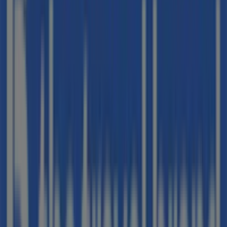
B The travel Brand
Bienvenido a la tienda de
B The travel Brand
en
Tiendeo, donde podrás descubrir las mejores
ofertas
,
promociones
y
catálogos
de esta destacada marca del
sector de
Viajes
. Nuestra tienda física está ubicada en
OLAGUIBEL ,48
,
Vitoria
, y en ella encontrarás una
amplia gama de productos de calidad que te permitirán
ahorrar durante todo el
agosto de 2026
.
En Tiendeo te ofrecemos toda la información actualizada
sobre
B The travel Brand
, como los horarios de
apertura, las ofertas exclusivas y la ubicación exacta de
la tienda en
OLAGUIBEL ,48
. Además, tendrás acceso a
los últimos catálogos de
B The travel Brand
, donde
podrás descubrir las promociones más recientes y
aprovechar grandes descuentos en productos de
Viajes
para tus compras en
Vitoria
.
No pierdas la oportunidad de visitar la tienda de
B The