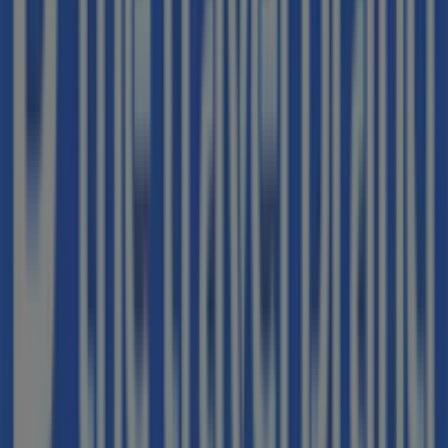
Tiendeo forma parte de Shopfully, la empresa
tecnológica que está reinventando las compras locales