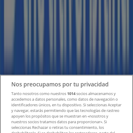
en todo el mundo.
Tiendeo
¿Qué hacemos?
Soluciones para empresas
Noticias y prensa
Trabaja con nosotros
Contacto
Nos preocupamos por tu privacidad
Tanto nosotros como nuestros
1014
socios almacenamos y
accedemos a datos personales, como datos de navegación o
Contacto comercial y de marketing
identificadores únicos, en tu dispositivo. Si seleccionas Aceptar
Tienda mal colocada en el mapa
y navegar, estarás permitiendo que las tecnologías de rastreo
Notificar un folleto
apoyen los propósitos que se muestran en «nosotros y
¿Encontraste un problema en la web o en la
nuestros socios tratamos datos para proporcionar». Si
aplicación?
seleccionas Rechazar o retiras tu consentimiento, los