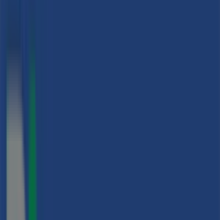
Vitoria - Ofertas, teléfono y horarios
Tiendeo en Vitoria
»
Ofertas de Viajes en Vitoria
»
B The travel Brand en Vitoria
»
B The travel Brand | OLAGUIBEL ,48
Mapa
945102003
Mapa
945102003
Estamos a punto de publicar ofertas de B The travel
Brand
Publicidad