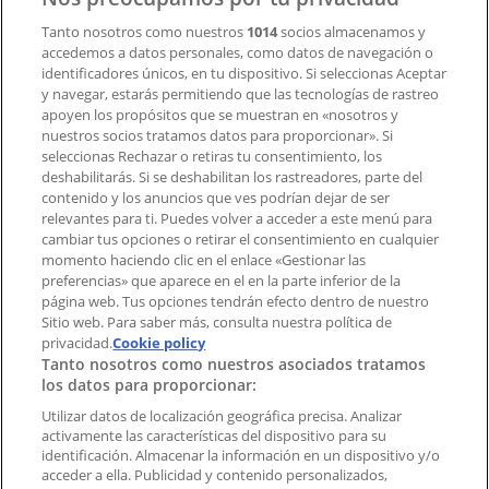
Tanto nosotros como nuestros
1014
socios almacenamos y
accedemos a datos personales, como datos de navegación o
Contacto comercial y de marketing
identificadores únicos, en tu dispositivo. Si seleccionas Aceptar
Tienda mal colocada en el mapa
y navegar, estarás permitiendo que las tecnologías de rastreo
Notificar un folleto
apoyen los propósitos que se muestran en «nosotros y
¿Encontraste un problema en la web o en la
nuestros socios tratamos datos para proporcionar». Si
aplicación?
seleccionas Rechazar o retiras tu consentimiento, los
deshabilitarás. Si se deshabilitan los rastreadores, parte del
contenido y los anuncios que ves podrían dejar de ser
Índices
relevantes para ti. Puedes volver a acceder a este menú para
cambiar tus opciones o retirar el consentimiento en cualquier
momento haciendo clic en el enlace «Gestionar las
preferencias» que aparece en el en la parte inferior de la
Marcas
página web. Tus opciones tendrán efecto dentro de nuestro
Marcas locales
Sitio web. Para saber más, consulta nuestra política de
Negocios
privacidad.
Cookie policy
Tanto nosotros como nuestros asociados tratamos
Negocios cercanos
los datos para proporcionar:
Productos
Productos locales
Utilizar datos de localización geográfica precisa. Analizar
activamente las características del dispositivo para su
Ciudades
identificación. Almacenar la información en un dispositivo y/o
acceder a ella. Publicidad y contenido personalizados,
Descargar la APP Tiendeo