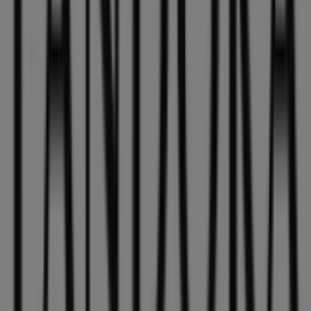
tenemos para ti este
agosto
y mantenerte informado de
las mejores ofertas de
Pandora
en
Xàtiva
. ¡Visítanos y
empieza a ahorrar hoy mismo!
Más información de Pandora
Ver otras tiendas de
Pandora en Xàtiva
Publicidad