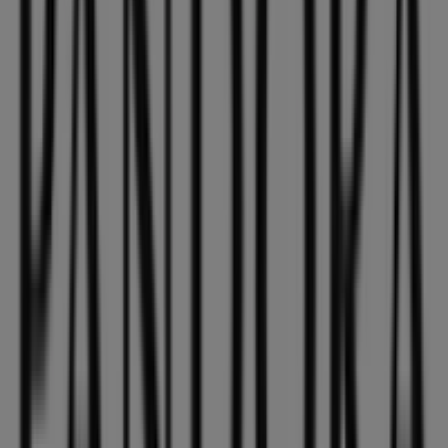
catálogos
de esta destacada marca del sector de
Ropa,
Zapatos y Complementos
. Nuestra tienda física está
ubicada en
C.c. plaza mayor- crtra. llosa de ranes s/n
l.6
,
Xàtiva
, y en ella encontrarás una amplia gama de
productos de calidad que te permitirán ahorrar durante
todo el
agosto de 2026
.
En Tiendeo te ofrecemos toda la información actualizada
sobre
Pandora
, como los horarios de apertura, las
ofertas exclusivas y la ubicación exacta de la tienda en
C.c. plaza mayor- crtra. llosa de ranes s/n l.6
. Además,
tendrás acceso a los últimos catálogos de
Pandora
,
donde podrás descubrir las promociones más recientes
y aprovechar grandes descuentos en productos de
Ropa, Zapatos y Complementos
para tus compras en
Xàtiva
.
No pierdas la oportunidad de visitar la tienda de
Pandora
en
C.c. plaza mayor- crtra. llosa de ranes s/n
l.6
para disfrutar de una experiencia de compra
completa. Te invitamos a explorar las promociones que