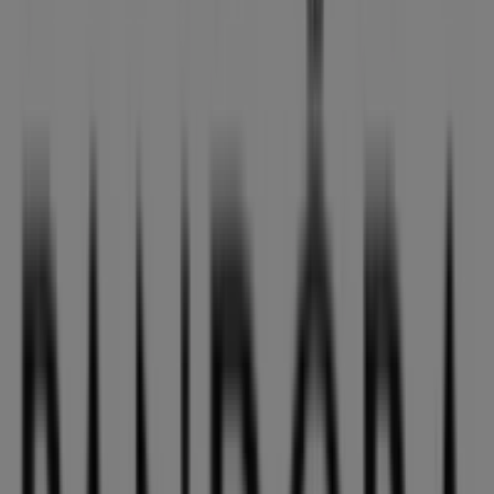
275 m
Cerrado
Estancos
Selgas -Kiosco-, 0, Xàtiva
280 m
Cerrado
Santalucía
Av. Selgas, 9 bj. izda., Xàtiva