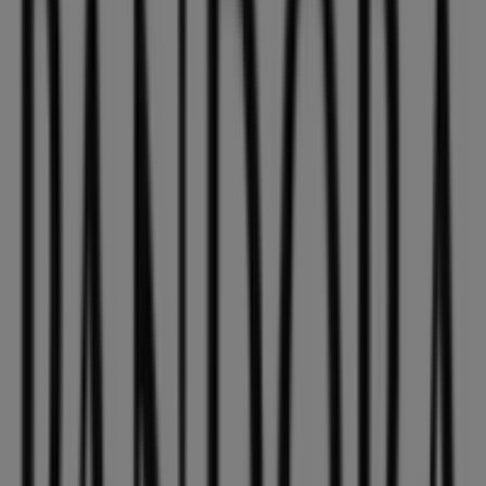
283 m
Telepizza
Avenida Selgas 26, Xàtiva
296 m
Otros negocios de Ropa, Zapatos y
Complementos en Xàtiva
Pandora
Bienvenido a la tienda de
Pandora
en Tiendeo, donde
podrás descubrir las mejores
ofertas
,
promociones
y