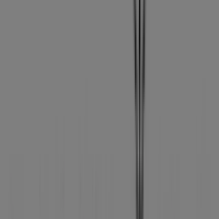
Tiendas más cercanas
Estancos
Calle L` Angel (*), Xàtiva