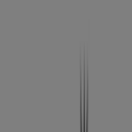
crtra. llosa de ranes s/n l.6, Xàtiva -
Horarios, descuentos y teléfono
Tiendeo en Xàtiva
»
Ofertas de Ropa, Zapatos y Complementos en
Xàtiva
»
Pandora en Xàtiva
»
Pandora | C.c. plaza mayor- crtra. llosa de ranes s/n
l.6
Mapa
962227515
Mapa
962227515
Estamos a punto de publicar ofertas de Pandora
Publicidad