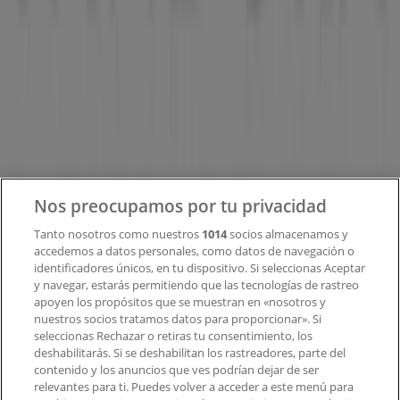
Tiendeo
¿Qué hacemos?
Soluciones para empresas
Noticias y prensa
Trabaja con nosotros
Contacto
Nos preocupamos por tu privacidad
Tanto nosotros como nuestros
1014
socios almacenamos y
accedemos a datos personales, como datos de navegación o
Contacto comercial y de marketing
identificadores únicos, en tu dispositivo. Si seleccionas Aceptar
Tienda mal colocada en el mapa
y navegar, estarás permitiendo que las tecnologías de rastreo
Notificar un folleto
apoyen los propósitos que se muestran en «nosotros y
¿Encontraste un problema en la web o en la
nuestros socios tratamos datos para proporcionar». Si
aplicación?
seleccionas Rechazar o retiras tu consentimiento, los
deshabilitarás. Si se deshabilitan los rastreadores, parte del
contenido y los anuncios que ves podrían dejar de ser
Índices
relevantes para ti. Puedes volver a acceder a este menú para