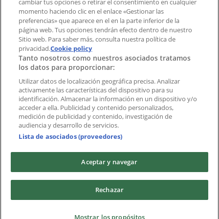
cambiar tus opciones o retirar el consentimiento en cualquier
momento haciendo clic en el enlace «Gestionar las
preferencias» que aparece en el en la parte inferior de la
Marcas
página web. Tus opciones tendrán efecto dentro de nuestro
Marcas locales
Sitio web. Para saber más, consulta nuestra política de
Negocios
privacidad.
Cookie policy
Tanto nosotros como nuestros asociados tratamos
Negocios cercanos
los datos para proporcionar:
Productos
Productos locales
Utilizar datos de localización geográfica precisa. Analizar
activamente las características del dispositivo para su
Ciudades
identificación. Almacenar la información en un dispositivo y/o
acceder a ella. Publicidad y contenido personalizados,
Descargar la APP Tiendeo
medición de publicidad y contenido, investigación de
audiencia y desarrollo de servicios.
Lista de asociados (proveedores)
Aceptar y navegar
Copyright © Tiendeo ® 2026 · Shopfully Marketing S.L.U. –
Rechazar
Palau de Mar – 08039 Barcelona, Spain
Términos y condiciones
Política de privacidad
Mostrar los propósitos