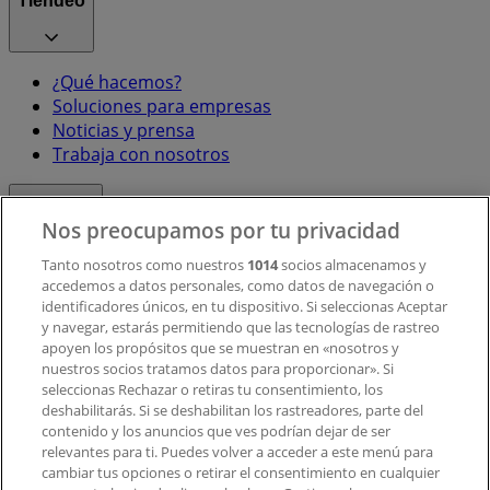
Tiendeo
¿Qué hacemos?
Soluciones para empresas
Noticias y prensa
Trabaja con nosotros
Contacto
Nos preocupamos por tu privacidad
Tanto nosotros como nuestros
1014
socios almacenamos y
accedemos a datos personales, como datos de navegación o
Contacto comercial y de marketing
identificadores únicos, en tu dispositivo. Si seleccionas Aceptar
Tienda mal colocada en el mapa
y navegar, estarás permitiendo que las tecnologías de rastreo
Notificar un folleto
apoyen los propósitos que se muestran en «nosotros y
¿Encontraste un problema en la web o en la
nuestros socios tratamos datos para proporcionar». Si
aplicación?
seleccionas Rechazar o retiras tu consentimiento, los
deshabilitarás. Si se deshabilitan los rastreadores, parte del
contenido y los anuncios que ves podrían dejar de ser
Índices
relevantes para ti. Puedes volver a acceder a este menú para
cambiar tus opciones o retirar el consentimiento en cualquier