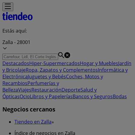
Estás aquí:
Zalla - 28001
Destacados
Hiper-Supermercados
Hogar y Muebles
Jardín
y Bricolaje
Ropa, Zapatos y Complementos
Informática y
Electrónica
Juguetes y Bebés
Coches, Motos y
Recambios
Perfumerías y
Belleza
Viajes
Restauración
Deporte
Salud y
Ópticas
Ocio
Libros y Papelerías
Bancos y Seguros
Bodas
Negocios cercanos
Tiendeo en Zalla
»
Índice de negocios en Zalla