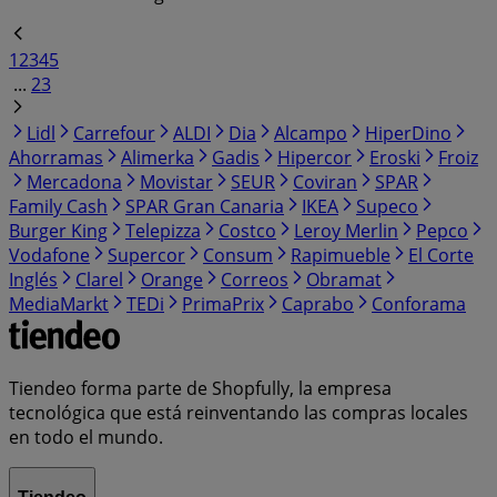
1
2
3
4
5
...
23
Lidl
Carrefour
ALDI
Dia
Alcampo
HiperDino
Ahorramas
Alimerka
Gadis
Hipercor
Eroski
Froiz
Mercadona
Movistar
SEUR
Coviran
SPAR
Family Cash
SPAR Gran Canaria
IKEA
Supeco
Burger King
Telepizza
Costco
Leroy Merlin
Pepco
Vodafone
Supercor
Consum
Rapimueble
El Corte
Inglés
Clarel
Orange
Correos
Obramat
MediaMarkt
TEDi
PrimaPrix
Caprabo
Conforama
Tiendeo forma parte de Shopfully, la empresa
tecnológica que está reinventando las compras locales
en todo el mundo.