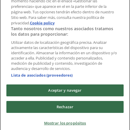
momento haciendo clic en el enlace «Gestionar las
preferencias» que aparece en el en la parte inferior de la
Marcas
página web. Tus opciones tendrán efecto dentro de nuestro
Marcas locales
Sitio web. Para saber más, consulta nuestra política de
privacidad.
Negocios
Cookie policy
Tanto nosotros como nuestros asociados tratamos
Negocios cercanos
los datos para proporcionar:
Productos
Productos locales
Utilizar datos de localización geográfica precisa. Analizar
activamente las características del dispositivo para su
Ciudades
identificación. Almacenar la información en un dispositivo y/o
acceder a ella. Publicidad y contenido personalizados,
Descargar la APP Tiendeo
medición de publicidad y contenido, investigación de
audiencia y desarrollo de servicios.
Lista de asociados (proveedores)
Aceptar y navegar
Copyright © Tiendeo ® 2026 · Shopfully Marketing S.L.U. –
Rechazar
Palau de Mar – 08039 Barcelona, Spain
Términos y condiciones
Política de privacidad
Mostrar los propósitos
Gestionar cookies