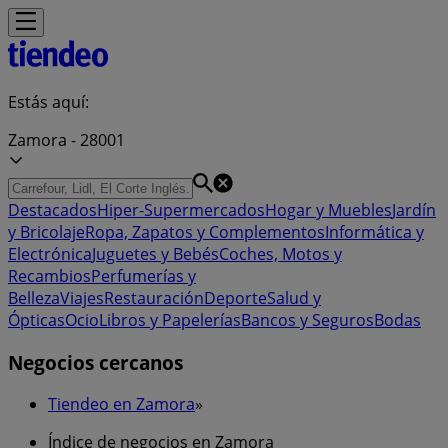
Estás aquí:
Zamora - 28001
Destacados
Hiper-Supermercados
Hogar y Muebles
Jardín
y Bricolaje
Ropa, Zapatos y Complementos
Informática y
Electrónica
Juguetes y Bebés
Coches, Motos y
Recambios
Perfumerías y
Belleza
Viajes
Restauración
Deporte
Salud y
Ópticas
Ocio
Libros y Papelerías
Bancos y Seguros
Bodas
Negocios cercanos
Tiendeo en Zamora
»
Índice de negocios en Zamora