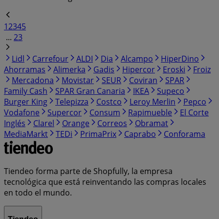
1
2
3
4
5
...
23
Lidl
Carrefour
ALDI
Dia
Alcampo
HiperDino
Ahorramas
Alimerka
Gadis
Hipercor
Eroski
Froiz
Mercadona
Movistar
SEUR
Coviran
SPAR
Family Cash
SPAR Gran Canaria
IKEA
Supeco
Burger King
Telepizza
Costco
Leroy Merlin
Pepco
Vodafone
Supercor
Consum
Rapimueble
El Corte
Inglés
Clarel
Orange
Correos
Obramat
MediaMarkt
TEDi
PrimaPrix
Caprabo
Conforama
Tiendeo forma parte de Shopfully, la empresa
tecnológica que está reinventando las compras locales
en todo el mundo.