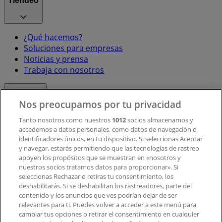
Tiendeo
¿Qué hacemos?
Soluciones para empresas
Noticias y prensa
Trabaja con nosotros
Contacto
Nos preocupamos por tu privacidad
Tanto nosotros como nuestros
1012
socios almacenamos y
accedemos a datos personales, como datos de navegación o
Contacto comercial y de marketing
identificadores únicos, en tu dispositivo. Si seleccionas Aceptar
Tienda mal colocada en el mapa
y navegar, estarás permitiendo que las tecnologías de rastreo
Notificar un folleto
apoyen los propósitos que se muestran en «nosotros y
¿Encontraste un problema en la web o en la
nuestros socios tratamos datos para proporcionar». Si
aplicación?
seleccionas Rechazar o retiras tu consentimiento, los
deshabilitarás. Si se deshabilitan los rastreadores, parte del
contenido y los anuncios que ves podrían dejar de ser
Índices
relevantes para ti. Puedes volver a acceder a este menú para
cambiar tus opciones o retirar el consentimiento en cualquier