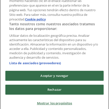
momento haciendo clic en el enlace «Gestionar las
preferencias» que aparece en el en la parte inferior de la
Marcas
página web. Tus opciones tendrán efecto dentro de nuestro
Marcas locales
Sitio web. Para saber más, consulta nuestra política de
privacidad.
Negocios
Cookie policy
Tanto nosotros como nuestros asociados tratamos
Negocios cercanos
los datos para proporcionar:
Productos
Productos locales
Utilizar datos de localización geográfica precisa. Analizar
activamente las características del dispositivo para su
Ciudades
identificación. Almacenar la información en un dispositivo y/o
acceder a ella. Publicidad y contenido personalizados,
Descargar la APP Tiendeo
medición de publicidad y contenido, investigación de
audiencia y desarrollo de servicios.
Lista de asociados (proveedores)
Aceptar y navegar
Copyright © Tiendeo ® 2026 · Shopfully Marketing S.L.U. –
Rechazar
Palau de Mar – 08039 Barcelona, Spain
Términos y condiciones
Política de privacidad
Mostrar los propósitos
Gestionar cookies