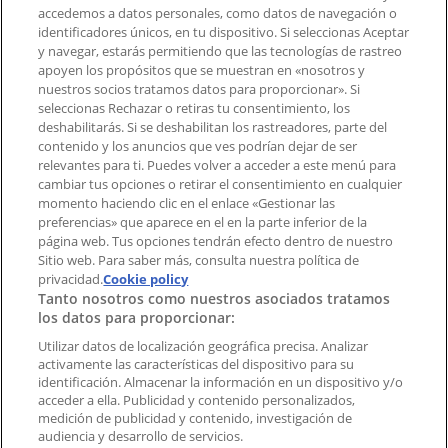
accedemos a datos personales, como datos de navegación o
Contacto comercial y de marketing
identificadores únicos, en tu dispositivo. Si seleccionas Aceptar
Tienda mal colocada en el mapa
y navegar, estarás permitiendo que las tecnologías de rastreo
Notificar un folleto
apoyen los propósitos que se muestran en «nosotros y
¿Encontraste un problema en la web o en la
nuestros socios tratamos datos para proporcionar». Si
aplicación?
seleccionas Rechazar o retiras tu consentimiento, los
deshabilitarás. Si se deshabilitan los rastreadores, parte del
contenido y los anuncios que ves podrían dejar de ser
Índices
relevantes para ti. Puedes volver a acceder a este menú para
cambiar tus opciones o retirar el consentimiento en cualquier
momento haciendo clic en el enlace «Gestionar las
preferencias» que aparece en el en la parte inferior de la
Marcas
página web. Tus opciones tendrán efecto dentro de nuestro
Marcas locales
Sitio web. Para saber más, consulta nuestra política de
Negocios
privacidad.
Cookie policy
Tanto nosotros como nuestros asociados tratamos
Negocios cercanos
los datos para proporcionar:
Productos
Productos locales
Utilizar datos de localización geográfica precisa. Analizar
activamente las características del dispositivo para su
Ciudades
identificación. Almacenar la información en un dispositivo y/o
acceder a ella. Publicidad y contenido personalizados,
Descargar la APP Tiendeo
medición de publicidad y contenido, investigación de
audiencia y desarrollo de servicios.