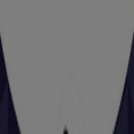
AVDA. ISLA DE MURANO, 15, Zaragoza
31 m
Abierto
Telepizza
Plaza del Pilar 14, Zaragoza
133 m
Marco Aldany
DON JAIME I, 43, Zaragoza