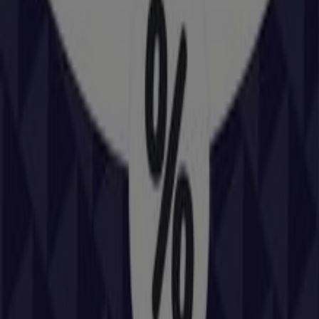
150 m
La Tagliatella
C/ Don Jaime, 43 Bajos, Zaragoza
151 m
Estancos
Calle Santiago Hernan., 1, Paniza
198 m
Abierto