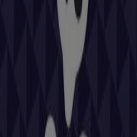
Otros negocios de Coches, Motos y
Recambios en Zaragoza
Repsol
Bienvenido a la tienda de
Repsol
en Tiendeo, donde
podrás descubrir las mejores
ofertas
,
promociones
y
catálogos
de esta destacada marca del sector de
Coches, Motos y Recambios
. Nuestra tienda física está
ubicada en
Cr A-23, 506,5
,
Zaragoza
, y en ella
encontrarás una amplia gama de productos de calidad
que te permitirán ahorrar durante todo el
agosto de
2026
.
En Tiendeo te ofrecemos toda la información actualizada
sobre
Repsol
, como los horarios de apertura, las ofertas
exclusivas y la ubicación exacta de la tienda en
Cr A-23,