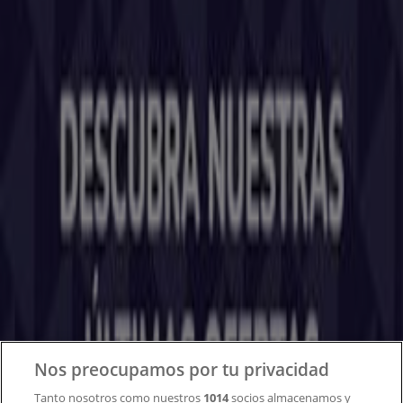
Tiendeo forma parte de Shopfully, la empresa
tecnológica que está reinventando las compras locales
en todo el mundo.
Tiendeo
¿Qué hacemos?
Soluciones para empresas
Noticias y prensa
Trabaja con nosotros
Contacto
Nos preocupamos por tu privacidad
Tanto nosotros como nuestros
1014
socios almacenamos y