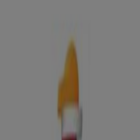
Ofertas, teléfono y horarios
Tiendeo en Zaragoza
»
Ofertas de Coches, Motos y Recambios en Zaragoza
»
Repsol en Zaragoza
»
Repsol | Cr A-23, 506,5
Mapa
Mapa
Ofertas de Repsol en Zaragoza
Repsol