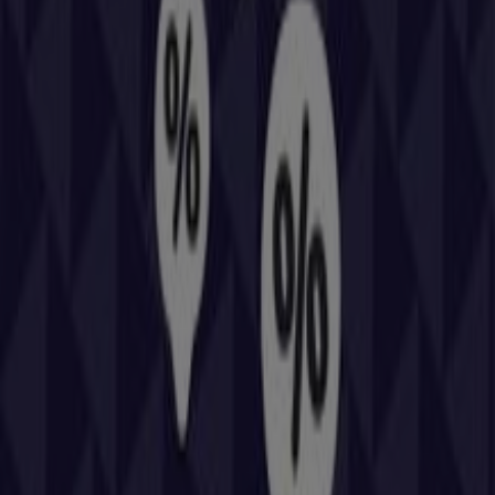
506,5
. Además, tendrás acceso a los últimos catálogos
de
Repsol
, donde podrás descubrir las promociones
más recientes y aprovechar grandes descuentos en
productos de
Coches, Motos y Recambios
para tus
compras en
Zaragoza
.
No pierdas la oportunidad de visitar la tienda de
Repsol
en
Cr A-23, 506,5
para disfrutar de una experiencia de
compra completa. Te invitamos a explorar las
promociones que tenemos para ti este
agosto
y
mantenerte informado de las mejores ofertas de
Repsol
en
Zaragoza
. ¡Visítanos y empieza a ahorrar hoy mismo!
Más información de Repsol
Ver otras tiendas de Repsol
en Zaragoza
Publicidad