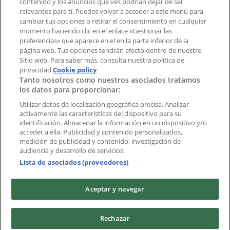
contenido y los anuncios que ves podrían dejar de ser
Índices
relevantes para ti. Puedes volver a acceder a este menú para
cambiar tus opciones o retirar el consentimiento en cualquier
momento haciendo clic en el enlace «Gestionar las
preferencias» que aparece en el en la parte inferior de la
Marcas
página web. Tus opciones tendrán efecto dentro de nuestro
Marcas locales
Sitio web. Para saber más, consulta nuestra política de
Negocios
privacidad.
Cookie policy
Tanto nosotros como nuestros asociados tratamos
Negocios cercanos
los datos para proporcionar:
Productos
Productos locales
Utilizar datos de localización geográfica precisa. Analizar
activamente las características del dispositivo para su
Ciudades
identificación. Almacenar la información en un dispositivo y/o
acceder a ella. Publicidad y contenido personalizados,
Descargar la APP Tiendeo
medición de publicidad y contenido, investigación de
audiencia y desarrollo de servicios.
Lista de asociados (proveedores)
Aceptar y navegar
Copyright © Tiendeo ® 2026 · Shopfully Marketing S.L.U. –
Rechazar
Palau de Mar – 08039 Barcelona, Spain