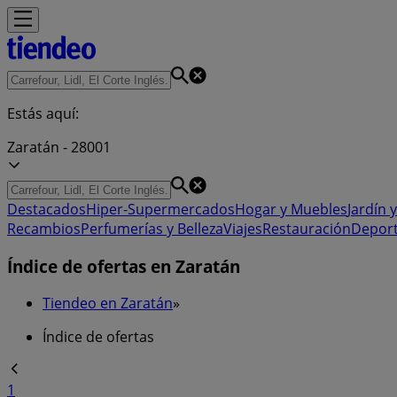
Estás aquí:
Zaratán - 28001
Destacados
Hiper-Supermercados
Hogar y Muebles
Jardín y
Recambios
Perfumerías y Belleza
Viajes
Restauración
Depor
Índice de ofertas en Zaratán
Tiendeo en Zaratán
»
Índice de ofertas
1