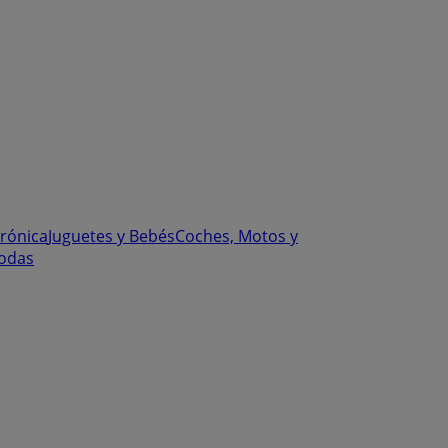
trónica
Juguetes y Bebés
Coches, Motos y
odas