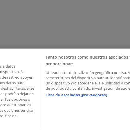
Tanto nosotros como nuestros asociados 
proporcionar:
 a datos
ispositivo. Si
Utilizar datos de localización geográfica precisa. 
as de rastreo apoyen
características del dispositivo para su identifica
mos datos para
un dispositivo y/o acceder a ella. Publicidad y c
deshabilitarás. Si se
de publicidad y contenido, investigación de audien
ves podrían dejar de
Lista de asociados (proveedores)
iar tus opciones o
lace «Gestionar las
 Palau de Mar – 08039 Barcelona, Spain
 Tus opciones tendrán
olítica de