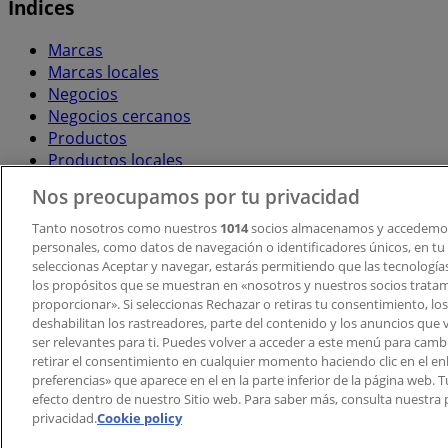
Índices
Marcas
Marcas locales
Negocios
Negocios cercanos
Productos
Productos locales
Ciudades
Nos preocupamos por tu privacidad
Descargar la APP Tiendeo
Tanto nosotros como nuestros
1014
socios almacenamos y accedemos
personales, como datos de navegación o identificadores únicos, en tu d
seleccionas Aceptar y navegar, estarás permitiendo que las tecnologí
los propósitos que se muestran en «nosotros y nuestros socios trata
proporcionar». Si seleccionas Rechazar o retiras tu consentimiento, los 
deshabilitan los rastreadores, parte del contenido y los anuncios que 
ser relevantes para ti. Puedes volver a acceder a este menú para camb
retirar el consentimiento en cualquier momento haciendo clic en el en
Copyright © Tiendeo ® 2026 · Shopfully Marketing S.L.U. –
preferencias» que aparece en el en la parte inferior de la página web.
efecto dentro de nuestro Sitio web. Para saber más, consulta nuestra p
Términos y condiciones
Política de privacidad
privacidad.
Cookie policy
Gestionar cookies