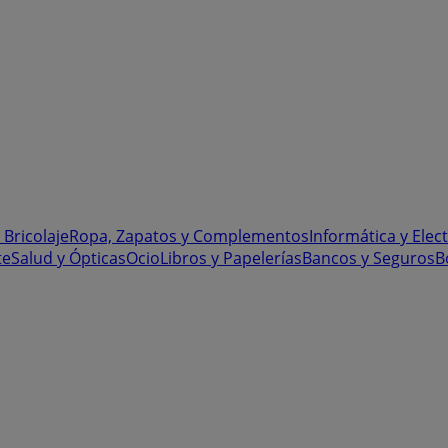
 Bricolaje
Ropa, Zapatos y Complementos
Informática y Elec
te
Salud y Ópticas
Ocio
Libros y Papelerías
Bancos y Seguros
B