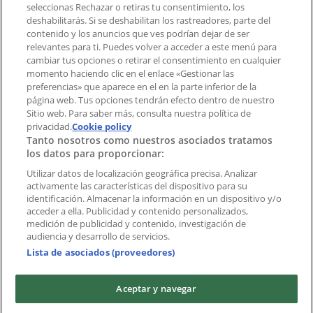
aplicación?
seleccionas Rechazar o retiras tu consentimiento, los
deshabilitarás. Si se deshabilitan los rastreadores, parte del
contenido y los anuncios que ves podrían dejar de ser
Índices
relevantes para ti. Puedes volver a acceder a este menú para
cambiar tus opciones o retirar el consentimiento en cualquier
momento haciendo clic en el enlace «Gestionar las
preferencias» que aparece en el en la parte inferior de la
Marcas
página web. Tus opciones tendrán efecto dentro de nuestro
Marcas locales
Sitio web. Para saber más, consulta nuestra política de
Negocios
privacidad.
Cookie policy
Tanto nosotros como nuestros asociados tratamos
Negocios cercanos
los datos para proporcionar:
Productos
Productos locales
Utilizar datos de localización geográfica precisa. Analizar
activamente las características del dispositivo para su
Ciudades
identificación. Almacenar la información en un dispositivo y/o
acceder a ella. Publicidad y contenido personalizados,
Descargar la APP Tiendeo
medición de publicidad y contenido, investigación de
audiencia y desarrollo de servicios.
Lista de asociados (proveedores)
Aceptar y navegar