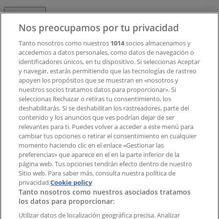
Contacto
Nos preocupamos por tu privacidad
Tanto nosotros como nuestros
1014
socios almacenamos y
accedemos a datos personales, como datos de navegación o
Contacto comercial y de marketing
identificadores únicos, en tu dispositivo. Si seleccionas Aceptar
Tienda mal colocada en el mapa
y navegar, estarás permitiendo que las tecnologías de rastreo
Notificar un folleto
apoyen los propósitos que se muestran en «nosotros y
¿Encontraste un problema en la web o en la
nuestros socios tratamos datos para proporcionar». Si
aplicación?
seleccionas Rechazar o retiras tu consentimiento, los
deshabilitarás. Si se deshabilitan los rastreadores, parte del
contenido y los anuncios que ves podrían dejar de ser
Índices
relevantes para ti. Puedes volver a acceder a este menú para
cambiar tus opciones o retirar el consentimiento en cualquier
momento haciendo clic en el enlace «Gestionar las
preferencias» que aparece en el en la parte inferior de la
Marcas
página web. Tus opciones tendrán efecto dentro de nuestro
Marcas locales
Sitio web. Para saber más, consulta nuestra política de
privacidad.
Negocios
Cookie policy
Tanto nosotros como nuestros asociados tratamos
Negocios cercanos
los datos para proporcionar:
Productos
Productos locales
Utilizar datos de localización geográfica precisa. Analizar