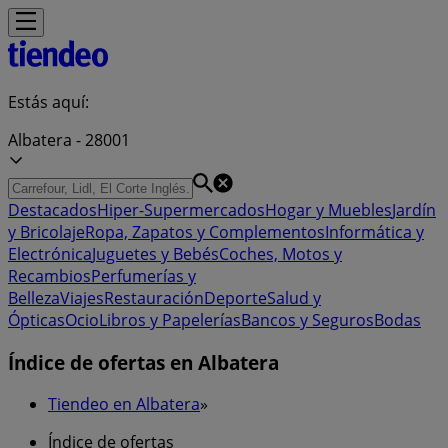
Estás aquí:
Albatera - 28001
Destacados
Hiper-Supermercados
Hogar y Muebles
Jardín
y Bricolaje
Ropa, Zapatos y Complementos
Informática y
Electrónica
Juguetes y Bebés
Coches, Motos y
Recambios
Perfumerías y
Belleza
Viajes
Restauración
Deporte
Salud y
Ópticas
Ocio
Libros y Papelerías
Bancos y Seguros
Bodas
Índice de ofertas en Albatera
Tiendeo en Albatera
»
Índice de ofertas