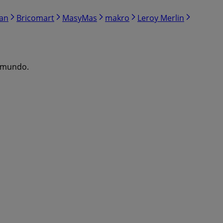
ran
Bricomart
MasyMas
makro
Leroy Merlin
l mundo.