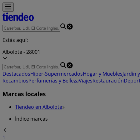
Estás aquí:
Albolote - 28001
Destacados
Hiper-Supermercados
Hogar y Muebles
Jardín y
Recambios
Perfumerías y Belleza
Viajes
Restauración
Depor
Marcas locales
Tiendeo en Albolote
»
Índice marcas
1