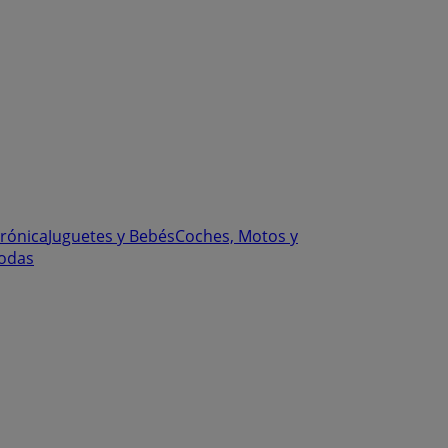
trónica
Juguetes y Bebés
Coches, Motos y
odas