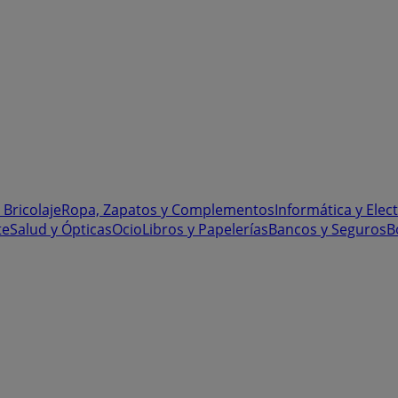
 Bricolaje
Ropa, Zapatos y Complementos
Informática y Elec
te
Salud y Ópticas
Ocio
Libros y Papelerías
Bancos y Seguros
B