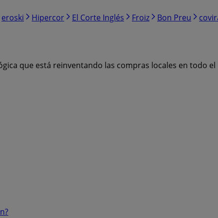
eroski
Hipercor
El Corte Inglés
Froiz
Bon Preu
covi
ógica que está reinventando las compras locales en todo e
ón?