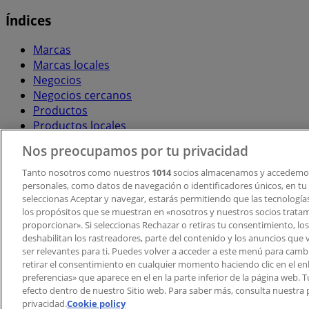
Índices
Marcas
Marcas locales
Negocios
Negocios cercanos
Productos
Productos locales
Ciudades
Nos preocupamos por tu privacidad
Descargar la APP Tiendeo
Tanto nosotros como nuestros
1014
socios almacenamos y accedemos
personales, como datos de navegación o identificadores únicos, en tu d
seleccionas Aceptar y navegar, estarás permitiendo que las tecnologí
los propósitos que se muestran en «nosotros y nuestros socios trata
proporcionar». Si seleccionas Rechazar o retiras tu consentimiento, los 
deshabilitan los rastreadores, parte del contenido y los anuncios que 
ser relevantes para ti. Puedes volver a acceder a este menú para camb
retirar el consentimiento en cualquier momento haciendo clic en el en
Copyright © Tiendeo ® 2026 · Shopfully Marketing S.L.U. –
preferencias» que aparece en el en la parte inferior de la página web.
efecto dentro de nuestro Sitio web. Para saber más, consulta nuestra p
Términos y condiciones
Política de privacidad
privacidad.
Cookie policy