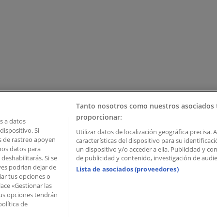
Tanto nosotros como nuestros asociados 
proporcionar:
 a datos
ispositivo. Si
Utilizar datos de localización geográfica precisa. 
as de rastreo apoyen
características del dispositivo para su identifica
mos datos para
un dispositivo y/o acceder a ella. Publicidad y c
deshabilitarás. Si se
de publicidad y contenido, investigación de audien
ves podrían dejar de
Lista de asociados (proveedores)
iar tus opciones o
lace «Gestionar las
 Palau de Mar – 08039 Barcelona, Spain
 Tus opciones tendrán
olítica de