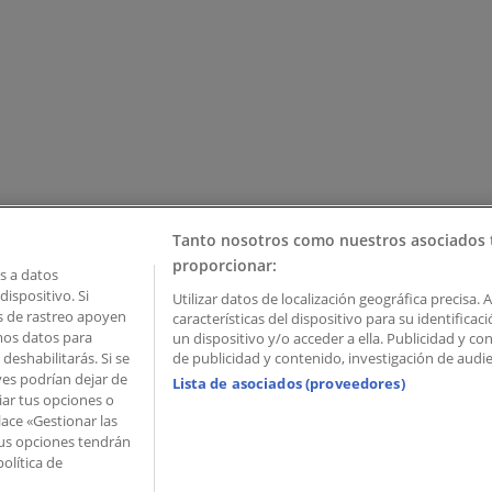
Tanto nosotros como nuestros asociados 
proporcionar:
 a datos
ispositivo. Si
Utilizar datos de localización geográfica precisa. 
as de rastreo apoyen
características del dispositivo para su identifica
mos datos para
un dispositivo y/o acceder a ella. Publicidad y c
deshabilitarás. Si se
de publicidad y contenido, investigación de audien
ves podrían dejar de
Lista de asociados (proveedores)
iar tus opciones o
lace «Gestionar las
 Palau de Mar – 08039 Barcelona, Spain
 Tus opciones tendrán
olítica de