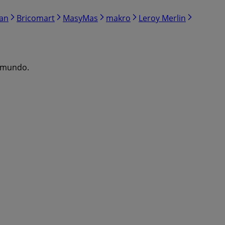
ran
Bricomart
MasyMas
makro
Leroy Merlin
l mundo.