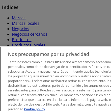
Índices
Marcas
Marcas locales
Negocios
Negocios cercanos
Productos
Productos locales
Ciudades
Nos preocupamos por tu privacidad
Descargar la APP Tiendeo
Tanto nosotros como nuestros
1014
socios almacenamos y accedemos
personales, como datos de navegación o identificadores únicos, en tu d
seleccionas Aceptar y navegar, estarás permitiendo que las tecnologí
los propósitos que se muestran en «nosotros y nuestros socios trata
proporcionar». Si seleccionas Rechazar o retiras tu consentimiento, los 
deshabilitan los rastreadores, parte del contenido y los anuncios que 
ser relevantes para ti. Puedes volver a acceder a este menú para camb
retirar el consentimiento en cualquier momento haciendo clic en el en
Copyright © Tiendeo ® 2026 · Shopfully Marketing S.L.U. –
preferencias» que aparece en el en la parte inferior de la página web.
efecto dentro de nuestro Sitio web. Para saber más, consulta nuestra p
Términos y condiciones
Política de privacidad
privacidad.
Cookie policy