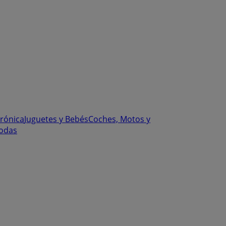
trónica
Juguetes y Bebés
Coches, Motos y
odas