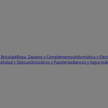
 Bricolaje
Ropa, Zapatos y Complementos
Informática y Elec
te
Salud y Ópticas
Ocio
Libros y Papelerías
Bancos y Seguros
B