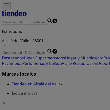
Estás aquí:
Alcalá del Valle - 28001
Destacados
Hiper-Supermercados
Hogar y Muebles
Jardín y
Recambios
Perfumerías y Belleza
Viajes
Restauración
Depor
Marcas locales
Tiendeo en Alcalá del Valle
»
Índice marcas
1