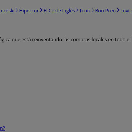
eroski
Hipercor
El Corte Inglés
Froiz
Bon Preu
covi
ógica que está reinventando las compras locales en todo e
ón?