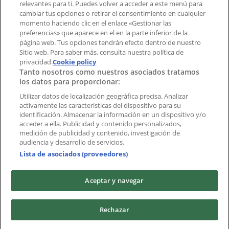
Índices
relevantes para ti. Puedes volver a acceder a este menú para
cambiar tus opciones o retirar el consentimiento en cualquier
momento haciendo clic en el enlace «Gestionar las
preferencias» que aparece en el en la parte inferior de la
Marcas
página web. Tus opciones tendrán efecto dentro de nuestro
Marcas locales
Sitio web. Para saber más, consulta nuestra política de
Negocios
privacidad.
Cookie policy
Tanto nosotros como nuestros asociados tratamos
Negocios cercanos
los datos para proporcionar:
Productos
Productos locales
Utilizar datos de localización geográfica precisa. Analizar
activamente las características del dispositivo para su
Ciudades
identificación. Almacenar la información en un dispositivo y/o
acceder a ella. Publicidad y contenido personalizados,
Descargar la APP Tiendeo
medición de publicidad y contenido, investigación de
audiencia y desarrollo de servicios.
Lista de asociados (proveedores)
Aceptar y navegar
Copyright © Tiendeo ® 2026 · Shopfully Marketing S.L.U. –
Rechazar
Palau de Mar – 08039 Barcelona, Spain