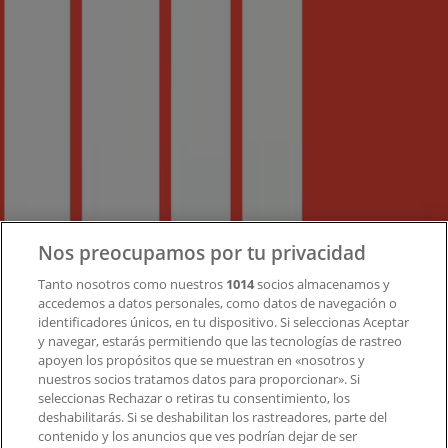
Tiendeo
¿Qué hacemos?
Soluciones para empresas
Noticias y prensa
Trabaja con nosotros
Contacto
Nos preocupamos por tu privacidad
Tanto nosotros como nuestros
1014
socios almacenamos y
accedemos a datos personales, como datos de navegación o
Contacto comercial y de marketing
identificadores únicos, en tu dispositivo. Si seleccionas Aceptar
Tienda mal colocada en el mapa
y navegar, estarás permitiendo que las tecnologías de rastreo
Notificar un folleto
apoyen los propósitos que se muestran en «nosotros y
¿Encontraste un problema en la web o en la
nuestros socios tratamos datos para proporcionar». Si
aplicación?
seleccionas Rechazar o retiras tu consentimiento, los
deshabilitarás. Si se deshabilitan los rastreadores, parte del
contenido y los anuncios que ves podrían dejar de ser