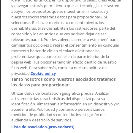
identificadores únicos, en tu dispositivo. Si seleccionas Aceptar
Tienda mal colocada en el mapa
y navegar, estarás permitiendo que las tecnologías de rastreo
Notificar un folleto
apoyen los propósitos que se muestran en «nosotros y
¿Encontraste un problema en la web o en la
nuestros socios tratamos datos para proporcionar». Si
aplicación?
seleccionas Rechazar o retiras tu consentimiento, los
deshabilitarás. Si se deshabilitan los rastreadores, parte del
contenido y los anuncios que ves podrían dejar de ser
Índices
relevantes para ti. Puedes volver a acceder a este menú para
cambiar tus opciones o retirar el consentimiento en cualquier
momento haciendo clic en el enlace «Gestionar las
preferencias» que aparece en el en la parte inferior de la
Marcas
página web. Tus opciones tendrán efecto dentro de nuestro
Marcas locales
Sitio web. Para saber más, consulta nuestra política de
Negocios
privacidad.
Cookie policy
Tanto nosotros como nuestros asociados tratamos
Negocios cercanos
los datos para proporcionar:
Productos
Productos locales
Utilizar datos de localización geográfica precisa. Analizar
activamente las características del dispositivo para su
Ciudades
identificación. Almacenar la información en un dispositivo y/o
acceder a ella. Publicidad y contenido personalizados,
Descargar la APP Tiendeo
medición de publicidad y contenido, investigación de
audiencia y desarrollo de servicios.
Lista de asociados (proveedores)