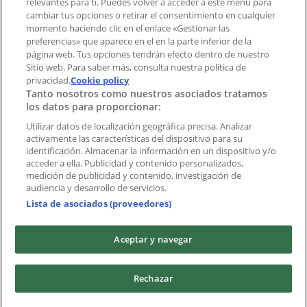
Índices
relevantes para ti. Puedes volver a acceder a este menú para
cambiar tus opciones o retirar el consentimiento en cualquier
momento haciendo clic en el enlace «Gestionar las
preferencias» que aparece en el en la parte inferior de la
Marcas
página web. Tus opciones tendrán efecto dentro de nuestro
Marcas locales
Sitio web. Para saber más, consulta nuestra política de
Negocios
privacidad.
Cookie policy
Tanto nosotros como nuestros asociados tratamos
Negocios cercanos
los datos para proporcionar:
Productos
Productos locales
Utilizar datos de localización geográfica precisa. Analizar
activamente las características del dispositivo para su
Ciudades
identificación. Almacenar la información en un dispositivo y/o
acceder a ella. Publicidad y contenido personalizados,
Descargar la APP Tiendeo
medición de publicidad y contenido, investigación de
audiencia y desarrollo de servicios.
Lista de asociados (proveedores)
Aceptar y navegar
Copyright © Tiendeo ® 2026 · Shopfully Marketing S.L.U. –
Rechazar
Palau de Mar – 08039 Barcelona, Spain