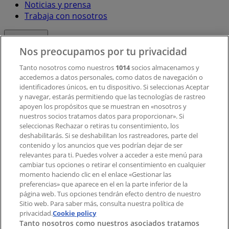
Noticias y prensa
Trabaja con nosotros
Contacto
Nos preocupamos por tu privacidad
Tanto nosotros como nuestros
1014
socios almacenamos y
accedemos a datos personales, como datos de navegación o
Contacto comercial y de marketing
identificadores únicos, en tu dispositivo. Si seleccionas Aceptar
Tienda mal colocada en el mapa
y navegar, estarás permitiendo que las tecnologías de rastreo
Notificar un folleto
apoyen los propósitos que se muestran en «nosotros y
¿Encontraste un problema en la web o en la
nuestros socios tratamos datos para proporcionar». Si
aplicación?
seleccionas Rechazar o retiras tu consentimiento, los
deshabilitarás. Si se deshabilitan los rastreadores, parte del
contenido y los anuncios que ves podrían dejar de ser
Índices
relevantes para ti. Puedes volver a acceder a este menú para
cambiar tus opciones o retirar el consentimiento en cualquier
momento haciendo clic en el enlace «Gestionar las
preferencias» que aparece en el en la parte inferior de la
Marcas
página web. Tus opciones tendrán efecto dentro de nuestro
Marcas locales
Sitio web. Para saber más, consulta nuestra política de
privacidad.
Negocios
Cookie policy
Tanto nosotros como nuestros asociados tratamos
Negocios cercanos