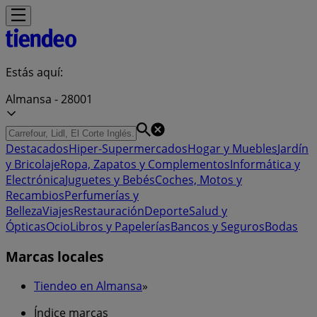
Estás aquí:
Almansa - 28001
Destacados
Hiper-Supermercados
Hogar y Muebles
Jardín
y Bricolaje
Ropa, Zapatos y Complementos
Informática y
Electrónica
Juguetes y Bebés
Coches, Motos y
Recambios
Perfumerías y
Belleza
Viajes
Restauración
Deporte
Salud y
Ópticas
Ocio
Libros y Papelerías
Bancos y Seguros
Bodas
Marcas locales
Tiendeo en Almansa
»
Índice marcas