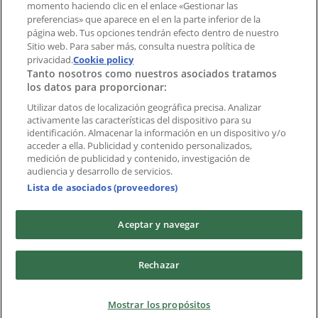
momento haciendo clic en el enlace «Gestionar las
preferencias» que aparece en el en la parte inferior de la
Marcas
página web. Tus opciones tendrán efecto dentro de nuestro
Marcas locales
Sitio web. Para saber más, consulta nuestra política de
Negocios
privacidad.
Cookie policy
Tanto nosotros como nuestros asociados tratamos
Negocios cercanos
los datos para proporcionar:
Productos
Productos locales
Utilizar datos de localización geográfica precisa. Analizar
activamente las características del dispositivo para su
Ciudades
identificación. Almacenar la información en un dispositivo y/o
acceder a ella. Publicidad y contenido personalizados,
Descargar la APP Tiendeo
medición de publicidad y contenido, investigación de
audiencia y desarrollo de servicios.
Lista de asociados (proveedores)
Aceptar y navegar
Copyright © Tiendeo ® 2026 · Shopfully Marketing S.L.U. –
Rechazar
Palau de Mar – 08039 Barcelona, Spain
Términos y condiciones
Política de privacidad
Mostrar los propósitos
Gestionar cookies