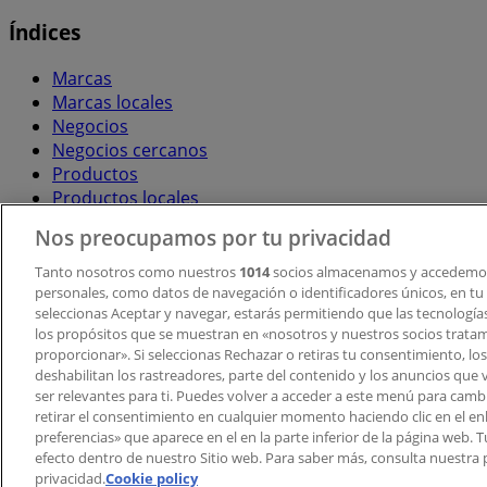
Índices
Marcas
Marcas locales
Negocios
Negocios cercanos
Productos
Productos locales
Ciudades
Nos preocupamos por tu privacidad
Descargar la APP Tiendeo
Tanto nosotros como nuestros
1014
socios almacenamos y accedemos
personales, como datos de navegación o identificadores únicos, en tu d
seleccionas Aceptar y navegar, estarás permitiendo que las tecnologí
los propósitos que se muestran en «nosotros y nuestros socios trata
proporcionar». Si seleccionas Rechazar o retiras tu consentimiento, los 
deshabilitan los rastreadores, parte del contenido y los anuncios que 
ser relevantes para ti. Puedes volver a acceder a este menú para camb
retirar el consentimiento en cualquier momento haciendo clic en el en
Copyright © Tiendeo ® 2026 · Shopfully Marketing S.L.U. –
preferencias» que aparece en el en la parte inferior de la página web.
efecto dentro de nuestro Sitio web. Para saber más, consulta nuestra p
Términos y condiciones
Política de privacidad
privacidad.
Cookie policy