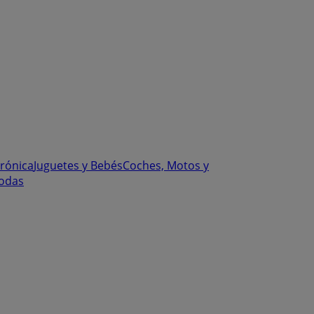
trónica
Juguetes y Bebés
Coches, Motos y
odas