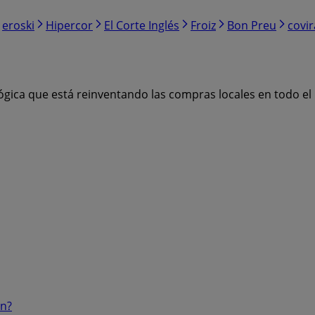
eroski
Hipercor
El Corte Inglés
Froiz
Bon Preu
covi
ógica que está reinventando las compras locales en todo e
ón?