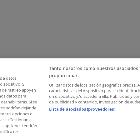
Tanto nosotros como nuestros asociados 
proporcionar:
 a datos
ispositivo. Si
Utilizar datos de localización geográfica precisa. 
as de rastreo apoyen
características del dispositivo para su identifica
mos datos para
un dispositivo y/o acceder a ella. Publicidad y c
deshabilitarás. Si se
de publicidad y contenido, investigación de audien
ves podrían dejar de
Lista de asociados (proveedores)
iar tus opciones o
lace «Gestionar las
 Palau de Mar – 08039 Barcelona, Spain
 Tus opciones tendrán
olítica de