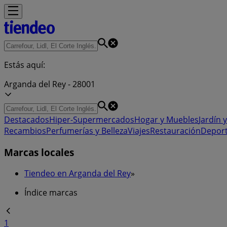
Estás aquí:
Arganda del Rey - 28001
Destacados
Hiper-Supermercados
Hogar y Muebles
Jardín y
Recambios
Perfumerías y Belleza
Viajes
Restauración
Depor
Marcas locales
Tiendeo en Arganda del Rey
»
Índice marcas
1