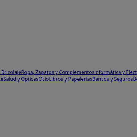
 Bricolaje
Ropa, Zapatos y Complementos
Informática y Elec
te
Salud y Ópticas
Ocio
Libros y Papelerías
Bancos y Seguros
B