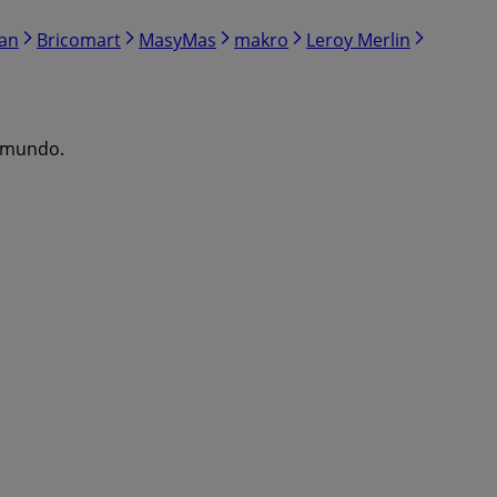
ran
Bricomart
MasyMas
makro
Leroy Merlin
l mundo.