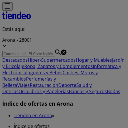
Estás aquí:
Arona - 28001
Destacados
Hiper-Supermercados
Hogar y Muebles
Jardín
y Bricolaje
Ropa, Zapatos y Complementos
Informática y
Electrónica
Juguetes y Bebés
Coches, Motos y
Recambios
Perfumerías y
Belleza
Viajes
Restauración
Deporte
Salud y
Ópticas
Ocio
Libros y Papelerías
Bancos y Seguros
Bodas
Índice de ofertas en Arona
Tiendeo en Arona
»
Índice de ofertas