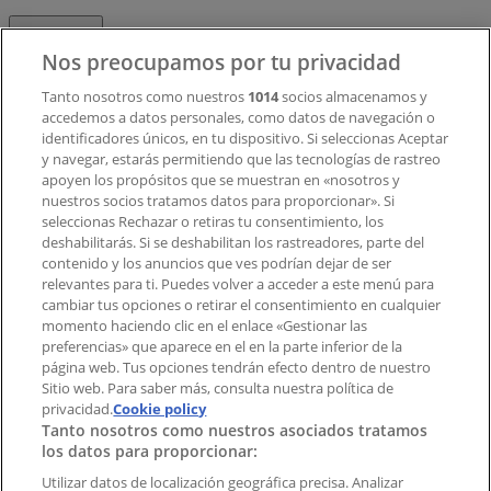
Contacto
Nos preocupamos por tu privacidad
Tanto nosotros como nuestros
1014
socios almacenamos y
accedemos a datos personales, como datos de navegación o
Contacto comercial y de marketing
identificadores únicos, en tu dispositivo. Si seleccionas Aceptar
Tienda mal colocada en el mapa
y navegar, estarás permitiendo que las tecnologías de rastreo
Notificar un folleto
apoyen los propósitos que se muestran en «nosotros y
¿Encontraste un problema en la web o en la
nuestros socios tratamos datos para proporcionar». Si
aplicación?
seleccionas Rechazar o retiras tu consentimiento, los
deshabilitarás. Si se deshabilitan los rastreadores, parte del
contenido y los anuncios que ves podrían dejar de ser
Índices
relevantes para ti. Puedes volver a acceder a este menú para
cambiar tus opciones o retirar el consentimiento en cualquier
momento haciendo clic en el enlace «Gestionar las
preferencias» que aparece en el en la parte inferior de la
Marcas
página web. Tus opciones tendrán efecto dentro de nuestro
Marcas locales
Sitio web. Para saber más, consulta nuestra política de
privacidad.
Negocios
Cookie policy
Tanto nosotros como nuestros asociados tratamos
Negocios cercanos
los datos para proporcionar:
Productos
Productos locales
Utilizar datos de localización geográfica precisa. Analizar