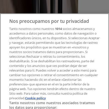
Trabaja con nosotros
Contacto
Nos preocupamos por tu privacidad
Tanto nosotros como nuestros
1014
socios almacenamos y
accedemos a datos personales, como datos de navegación o
Contacto comercial y de marketing
identificadores únicos, en tu dispositivo. Si seleccionas Aceptar
Tienda mal colocada en el mapa
y navegar, estarás permitiendo que las tecnologías de rastreo
Notificar un folleto
apoyen los propósitos que se muestran en «nosotros y
¿Encontraste un problema en la web o en la
nuestros socios tratamos datos para proporcionar». Si
aplicación?
seleccionas Rechazar o retiras tu consentimiento, los
deshabilitarás. Si se deshabilitan los rastreadores, parte del
contenido y los anuncios que ves podrían dejar de ser
Índices
relevantes para ti. Puedes volver a acceder a este menú para
cambiar tus opciones o retirar el consentimiento en cualquier
momento haciendo clic en el enlace «Gestionar las
preferencias» que aparece en el en la parte inferior de la
Marcas
página web. Tus opciones tendrán efecto dentro de nuestro
Marcas locales
Sitio web. Para saber más, consulta nuestra política de
Negocios
privacidad.
Cookie policy
Tanto nosotros como nuestros asociados tratamos
Negocios cercanos
los datos para proporcionar: